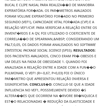
BUCAL E CLIPE NASAL PARA REALIZA��O DE MANOBRA
EXPIRATÓRIA FOR�ADA. OS PAR�METROS AVALIADOS
FORAM VOLUME EXPIRATÓRIO FOR�ADO NO PRIMEIRO
SEGUNDO (VEF1), CAPACIDADE VITAL FOR�ADA (CVF) E A
RELAÇÃO VEF1/CVF. PARA VERIFICAR A RELAÇÃO ENTRE OS
INVENT�RIOS E A QV, FOI UTILIZADO O COEFICIENTE DE
CORRELA��O DE SPEARMAN,&NBSP; CONSIDERANDO UM
P&LT;0,05, OS DADOS FORAM ANALISADOS NO
SOFTWARE
STATISTICAL PACKAGE SOCIAL SCIENCE
(SPSS).
RESULTADOS:
DOS PACIENTES AVALIADOS, CINCO ERAM PR�-OBESOS E
UM DELES NA FAIXA DE OBESIDADE 1. QUANDO FOI
ANALISADA A RELAÇÃO ENTRE A IDADE COM A FUN��O
PULMONAR, O VEF1 (R=-0,67, P=0,03) FOI O ÚNICO
PAR�METRO QUE APRESENTOU RELAÇÃO INVERSA E
SIGNIFICATIVA.
CONCLUS�O:
CONCLUI-SE QUE A IDADE
INFLUENCIA NO VEF1, POSSIVELMENTE DEVIDO �S
ALTERA��ES QUE OCORREM NA �RVORE BR�NQUICA E
EST�O RELACIONADAS � REDUÇÃO DA ELASTICIDADE E