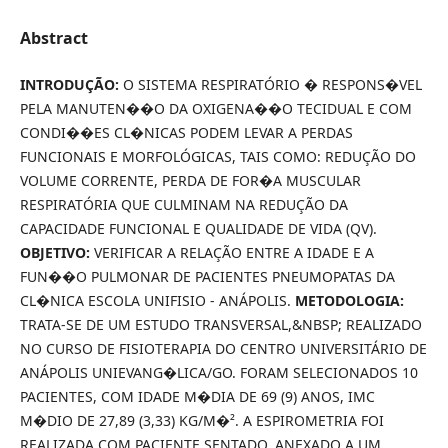
Abstract
INTRODUÇÃO:
O SISTEMA RESPIRATÓRIO � RESPONS�VEL
PELA MANUTEN��O DA OXIGENA��O TECIDUAL E COM
CONDI��ES CL�NICAS PODEM LEVAR A PERDAS
FUNCIONAIS E MORFOLÓGICAS, TAIS COMO: REDUÇÃO DO
VOLUME CORRENTE, PERDA DE FOR�A MUSCULAR
RESPIRATÓRIA QUE CULMINAM NA REDUÇÃO DA
CAPACIDADE FUNCIONAL E QUALIDADE DE VIDA (QV).
OBJETIVO:
VERIFICAR A RELAÇÃO ENTRE A IDADE E A
FUN��O PULMONAR DE PACIENTES PNEUMOPATAS DA
CL�NICA ESCOLA UNIFISIO - ANÁPOLIS.
METODOLOGIA:
TRATA-SE DE UM ESTUDO TRANSVERSAL,&NBSP; REALIZADO
NO CURSO DE FISIOTERAPIA DO CENTRO UNIVERSITÁRIO DE
ANÁPOLIS UNIEVANG�LICA/GO. FORAM SELECIONADOS 10
PACIENTES, COM IDADE M�DIA DE 69 (9) ANOS, IMC
M�DIO DE 27,89 (3,33) KG/M�². A ESPIROMETRIA FOI
REALIZADA COM PACIENTE SENTADO, ANEXADO A UM