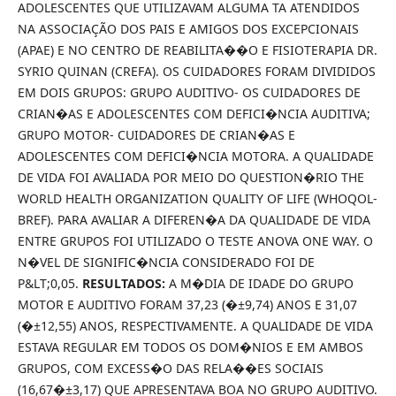
ADOLESCENTES QUE UTILIZAVAM ALGUMA TA ATENDIDOS
NA ASSOCIAÇÃO DOS PAIS E AMIGOS DOS EXCEPCIONAIS
(APAE) E NO CENTRO DE REABILITA��O E FISIOTERAPIA DR.
SYRIO QUINAN (CREFA). OS CUIDADORES FORAM DIVIDIDOS
EM DOIS GRUPOS: GRUPO AUDITIVO- OS CUIDADORES DE
CRIAN�AS E ADOLESCENTES COM DEFICI�NCIA AUDITIVA;
GRUPO MOTOR- CUIDADORES DE CRIAN�AS E
ADOLESCENTES COM DEFICI�NCIA MOTORA. A QUALIDADE
DE VIDA FOI AVALIADA POR MEIO DO QUESTION�RIO THE
WORLD HEALTH ORGANIZATION QUALITY OF LIFE (WHOQOL-
BREF). PARA AVALIAR A DIFEREN�A DA QUALIDADE DE VIDA
ENTRE GRUPOS FOI UTILIZADO O TESTE ANOVA ONE WAY. O
N�VEL DE SIGNIFIC�NCIA CONSIDERADO FOI DE
P&LT;0,05.
RESULTADOS:
A M�DIA DE IDADE DO GRUPO
MOTOR E AUDITIVO FORAM 37,23 (�±9,74) ANOS E 31,07
(�±12,55) ANOS, RESPECTIVAMENTE. A QUALIDADE DE VIDA
ESTAVA REGULAR EM TODOS OS DOM�NIOS E EM AMBOS
GRUPOS, COM EXCESS�O DAS RELA��ES SOCIAIS
(16,67�±3,17) QUE APRESENTAVA BOA NO GRUPO AUDITIVO.