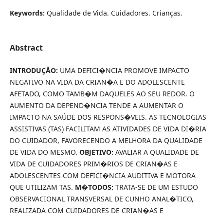
Keywords:
Qualidade de Vida. Cuidadores. Crianças.
Abstract
INTRODUÇÃO:
UMA DEFICI�NCIA PROMOVE IMPACTO
NEGATIVO NA VIDA DA CRIAN�A E DO ADOLESCENTE
AFETADO, COMO TAMB�M DAQUELES AO SEU REDOR. O
AUMENTO DA DEPEND�NCIA TENDE A AUMENTAR O
IMPACTO NA SAÚDE DOS RESPONS�VEIS. AS TECNOLOGIAS
ASSISTIVAS (TAS) FACILITAM AS ATIVIDADES DE VIDA DI�RIA
DO CUIDADOR, FAVORECENDO A MELHORA DA QUALIDADE
DE VIDA DO MESMO.
OBJETIVO:
AVALIAR A QUALIDADE DE
VIDA DE CUIDADORES PRIM�RIOS DE CRIAN�AS E
ADOLESCENTES COM DEFICI�NCIA AUDITIVA E MOTORA
QUE UTILIZAM TAS.
M�TODOS:
TRATA-SE DE UM ESTUDO
OBSERVACIONAL TRANSVERSAL DE CUNHO ANAL�TICO,
REALIZADA COM CUIDADORES DE CRIAN�AS E