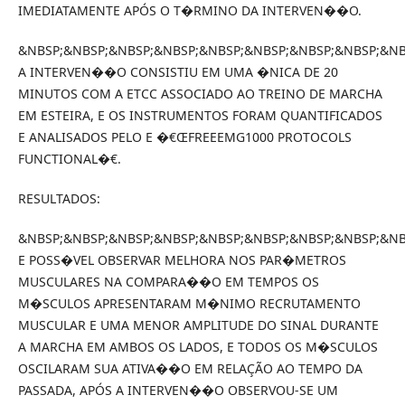
IMEDIATAMENTE APÓS O T�RMINO DA INTERVEN��O.
&NBSP;&NBSP;&NBSP;&NBSP;&NBSP;&NBSP;&NBSP;&NBSP;&NB
A INTERVEN��O CONSISTIU EM UMA �NICA DE 20
MINUTOS COM A ETCC ASSOCIADO AO TREINO DE MARCHA
EM ESTEIRA, E OS INSTRUMENTOS FORAM QUANTIFICADOS
E ANALISADOS PELO E �€ŒFREEEMG1000 PROTOCOLS
FUNCTIONAL�€.
RESULTADOS:
&NBSP;&NBSP;&NBSP;&NBSP;&NBSP;&NBSP;&NBSP;&NBSP;&NB
E POSS�VEL OBSERVAR MELHORA NOS PAR�METROS
MUSCULARES NA COMPARA��O EM TEMPOS OS
M�SCULOS APRESENTARAM M�NIMO RECRUTAMENTO
MUSCULAR E UMA MENOR AMPLITUDE DO SINAL DURANTE
A MARCHA EM AMBOS OS LADOS, E TODOS OS M�SCULOS
OSCILARAM SUA ATIVA��O EM RELAÇÃO AO TEMPO DA
PASSADA, APÓS A INTERVEN��O OBSERVOU-SE UM