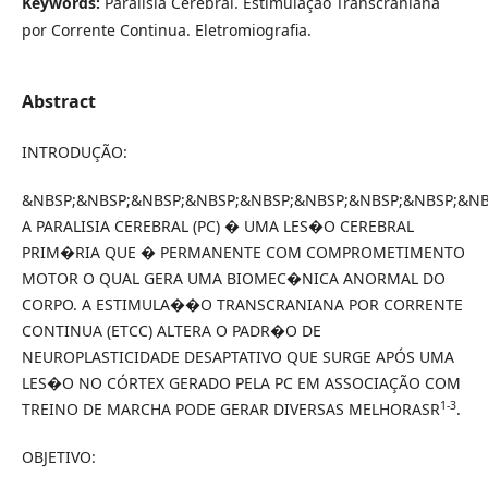
Keywords:
Paralisia Cerebral. Estimulação Transcraniana
por Corrente Continua. Eletromiografia.
Abstract
INTRODUÇÃO:
&NBSP;&NBSP;&NBSP;&NBSP;&NBSP;&NBSP;&NBSP;&NBSP;&NB
A PARALISIA CEREBRAL (PC) � UMA LES�O CEREBRAL
PRIM�RIA QUE � PERMANENTE COM COMPROMETIMENTO
MOTOR O QUAL GERA UMA BIOMEC�NICA ANORMAL DO
CORPO. A ESTIMULA��O TRANSCRANIANA POR CORRENTE
CONTINUA (ETCC) ALTERA O PADR�O DE
NEUROPLASTICIDADE DESAPTATIVO QUE SURGE APÓS UMA
LES�O NO CÓRTEX GERADO PELA PC EM ASSOCIAÇÃO COM
1-3
TREINO DE MARCHA PODE GERAR DIVERSAS MELHORASR
.
OBJETIVO: