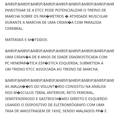
&NBSP;&NBSP;&NBSP;&NBSP;&NBSP;&NBSP;&NBSP;&NBSP;&NB
INVESTIGAR SE A ETCC PODE POTENCIALIZAR O TREINO DE
MARCHA SOBRE OS PAR�METROS � ATIVIDADE MUSCULAR
DURANTE A MARCHA DE UMA CRIAN�A COM PARALISIA
CEREBRAL.
MATERIAIS E M�TODOS:
&NBSP;&NBSP;&NBSP;&NBSP;&NBSP;&NBSP;&NBSP;&NBSP;&NB
UMA CRIAN�A DE 8 ANOS DE IDADE DIAGNOSTICADA COM
PC HEMIPAR�TICA ESP�STICA ESQUERDA, SUBMETIDA A
UM TREINO ETCC ASSOCIADA AO TREINO DE MARCHA.
&NBSP;&NBSP;&NBSP;&NBSP;&NBSP;&NBSP;&NBSP;&NBSP;&NB
AS AVALIA��ES DO VOLUNT�RIO CONSISTIU NA ANÁLISE
DOS M�SCULOS TIBIAL ANTERIOR, RETO FEMORAL,
SEMITENDINOSO E GASTROCN�MIO DIREITO E ESQUERDO
USANDO O DISPOSITIVO DE ELETROMIÓGRAFO COM UMA
TAXA DE AMOSTRAGEM DE 1KHZ, SENDO AVALIADOS PR� E