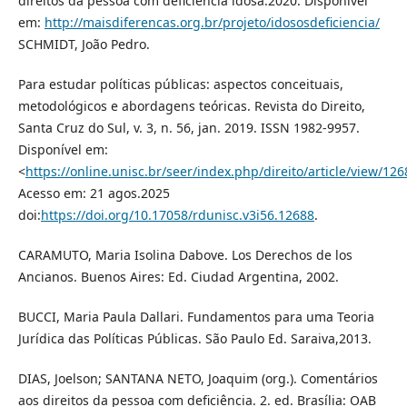
direitos da pessoa com deficiência idosa.2020. Disponível
em:
http://maisdiferencas.org.br/projeto/idososdeficiencia/
SCHMIDT, João Pedro.
Para estudar políticas públicas: aspectos conceituais,
metodológicos e abordagens teóricas. Revista do Direito,
Santa Cruz do Sul, v. 3, n. 56, jan. 2019. ISSN 1982-9957.
Disponível em:
<
https://online.unisc.br/seer/index.php/direito/article/view/126
Acesso em: 21 agos.2025
doi:
https://doi.org/10.17058/rdunisc.v3i56.12688
.
CARAMUTO, Maria Isolina Dabove. Los Derechos de los
Ancianos. Buenos Aires: Ed. Ciudad Argentina, 2002.
BUCCI, Maria Paula Dallari. Fundamentos para uma Teoria
Jurídica das Políticas Públicas. São Paulo Ed. Saraiva,2013.
DIAS, Joelson; SANTANA NETO, Joaquim (org.). Comentários
aos direitos da pessoa com deficiência. 2. ed. Brasília: OAB