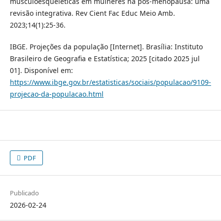
musculoesqueléticas em mulheres na pós-menopausa: uma
revisão integrativa. Rev Cient Fac Educ Meio Amb.
2023;14(1):25-36.
IBGE. Projeções da população [Internet]. Brasília: Instituto
Brasileiro de Geografia e Estatística; 2025 [citado 2025 jul
01]. Disponível em:
https://www.ibge.gov.br/estatisticas/sociais/populacao/9109-
projecao-da-populacao.html
PDF
Publicado
2026-02-24