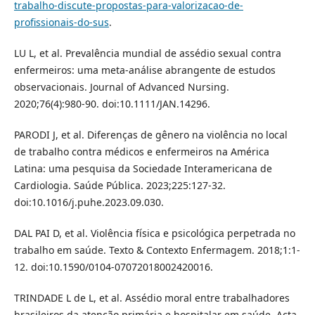
trabalho-discute-propostas-para-valorizacao-de-
profissionais-do-sus
.
LU L, et al. Prevalência mundial de assédio sexual contra
enfermeiros: uma meta-análise abrangente de estudos
observacionais. Journal of Advanced Nursing.
2020;76(4):980-90. doi:10.1111/JAN.14296.
PARODI J, et al. Diferenças de gênero na violência no local
de trabalho contra médicos e enfermeiros na América
Latina: uma pesquisa da Sociedade Interamericana de
Cardiologia. Saúde Pública. 2023;225:127-32.
doi:10.1016/j.puhe.2023.09.030.
DAL PAI D, et al. Violência física e psicológica perpetrada no
trabalho em saúde. Texto & Contexto Enfermagem. 2018;1:1-
12. doi:10.1590/0104-07072018002420016.
TRINDADE L de L, et al. Assédio moral entre trabalhadores
brasileiros da atenção primária e hospitalar em saúde. Acta