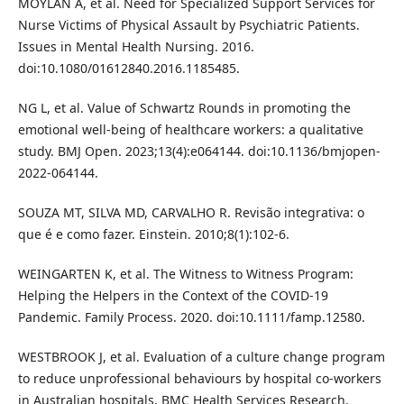
MOYLAN A, et al. Need for Specialized Support Services for
Nurse Victims of Physical Assault by Psychiatric Patients.
Issues in Mental Health Nursing. 2016.
doi:10.1080/01612840.2016.1185485.
NG L, et al. Value of Schwartz Rounds in promoting the
emotional well‑being of healthcare workers: a qualitative
study. BMJ Open. 2023;13(4):e064144. doi:10.1136/bmjopen-
2022-064144.
SOUZA MT, SILVA MD, CARVALHO R. Revisão integrativa: o
que é e como fazer. Einstein. 2010;8(1):102-6.
WEINGARTEN K, et al. The Witness to Witness Program:
Helping the Helpers in the Context of the COVID‑19
Pandemic. Family Process. 2020. doi:10.1111/famp.12580.
WESTBROOK J, et al. Evaluation of a culture change program
to reduce unprofessional behaviours by hospital co‑workers
in Australian hospitals. BMC Health Services Research.