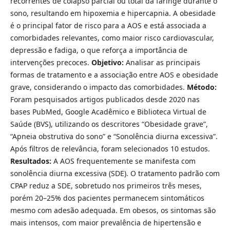
recorrentes de colapso parcial ou total da faringe durante o
sono, resultando em hipoxemia e hipercapnia. A obesidade
é o principal fator de risco para a AOS e está associada a
comorbidades relevantes, como maior risco cardiovascular,
depressão e fadiga, o que reforça a importância de
intervenções precoces.
Objetivo:
Analisar as principais
formas de tratamento e a associação entre AOS e obesidade
grave, considerando o impacto das comorbidades.
Método:
Foram pesquisados artigos publicados desde 2020 nas
bases PubMed, Google Acadêmico e Biblioteca Virtual de
Saúde (BVS), utilizando os descritores “Obesidade grave”,
“Apneia obstrutiva do sono” e “Sonolência diurna excessiva”.
Após filtros de relevância, foram selecionados 10 estudos.
Resultados:
A AOS frequentemente se manifesta com
sonolência diurna excessiva (SDE). O tratamento padrão com
CPAP reduz a SDE, sobretudo nos primeiros três meses,
porém 20–25% dos pacientes permanecem sintomáticos
mesmo com adesão adequada. Em obesos, os sintomas são
mais intensos, com maior prevalência de hipertensão e