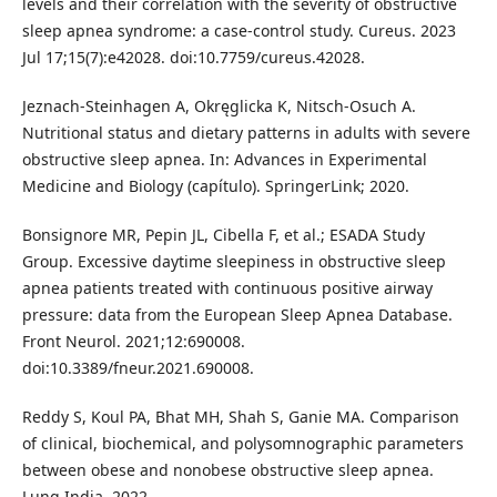
levels and their correlation with the severity of obstructive
sleep apnea syndrome: a case-control study. Cureus. 2023
Jul 17;15(7):e42028. doi:10.7759/cureus.42028.
Jeznach-Steinhagen A, Okręglicka K, Nitsch-Osuch A.
Nutritional status and dietary patterns in adults with severe
obstructive sleep apnea. In: Advances in Experimental
Medicine and Biology (capítulo). SpringerLink; 2020.
Bonsignore MR, Pepin JL, Cibella F, et al.; ESADA Study
Group. Excessive daytime sleepiness in obstructive sleep
apnea patients treated with continuous positive airway
pressure: data from the European Sleep Apnea Database.
Front Neurol. 2021;12:690008.
doi:10.3389/fneur.2021.690008.
Reddy S, Koul PA, Bhat MH, Shah S, Ganie MA. Comparison
of clinical, biochemical, and polysomnographic parameters
between obese and nonobese obstructive sleep apnea.
Lung India. 2022.