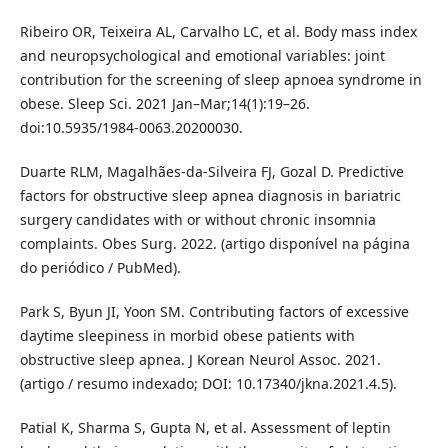
Ribeiro OR, Teixeira AL, Carvalho LC, et al. Body mass index
and neuropsychological and emotional variables: joint
contribution for the screening of sleep apnoea syndrome in
obese. Sleep Sci. 2021 Jan–Mar;14(1):19–26.
doi:10.5935/1984-0063.20200030.
Duarte RLM, Magalhães-da-Silveira FJ, Gozal D. Predictive
factors for obstructive sleep apnea diagnosis in bariatric
surgery candidates with or without chronic insomnia
complaints. Obes Surg. 2022. (artigo disponível na página
do periódico / PubMed).
Park S, Byun JI, Yoon SM. Contributing factors of excessive
daytime sleepiness in morbid obese patients with
obstructive sleep apnea. J Korean Neurol Assoc. 2021.
(artigo / resumo indexado; DOI: 10.17340/jkna.2021.4.5).
Patial K, Sharma S, Gupta N, et al. Assessment of leptin