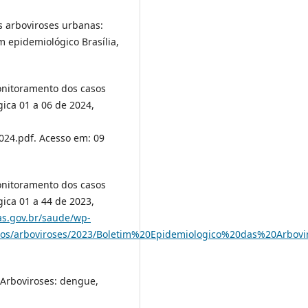
s arboviroses urbanas:
 epidemiológico Brasília,
onitoramento dos casos
ica 01 a 06 de 2024,
.pdf. Acesso em: 09
onitoramento dos casos
ica 01 a 44 de 2023,
ias.gov.br/saude/wp-
gicos/arboviroses/2023/Boletim%20Epidemiologico%20das%20Arbov
 Arboviroses: dengue,