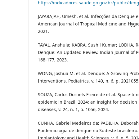
https://indicadores.saude.go.gov.br/public/den
JAYARAJAH, Umesh. et al. Infecções da Dengue e 
American Journal of Tropical Medicine and Hygiene
2021.
TAYAL, Anshula; KABRA, Sushil Kumar; LODHA, 
Dengue: An Updated Review. Indian Journal of Pedi
168-177, 2023.
WONG, Joshua M. et al. Dengue: A Growing Pro
Interventions. Pediatrics, v. 149, n. 6, p. 202105
SOUZA, Carlos Dornels Freire de et al. Space-ti
epidemic in Brazil, 2024: an insight for decisio
diseases, v. 24, n. 1, p. 1056, 2024.
CUNHA, Gabriel Medeiros da; PADILHA, Deborah
Epidemiologia de dengue no Sudeste brasileiro. 
Implantology and Health Sciences, v. 6, n. 5, 202