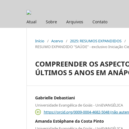
Atual
Sobre
Arquivos
Contato
Início
/
Acervo
/
2025: RESUMOS EXPANDIDOS
/
RESUMO EXPANDIDO "SAÚDE" - exclusivo Iniciação Cien
COMPREENDER OS ASPECTO
ÚLTIMOS 5 ANOS EM ANÁP
Gabrielle Debastiani
Universidade Evangélica de Goiás - UniEVANGÉLICA
https://orcid.org/0009-0004-4682-5048 (não auten
Amanda Estéphane da Costa Pinto
Universidade Evangélica de Goiás - UniEVANGÉLICA