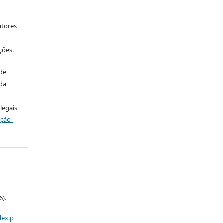
utores
ções.
 de
 da
legais
ição-
S
).
dex.p