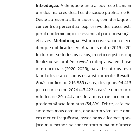
Introdução
: A dengue é uma arbovirose transmi
um dos maiores desafios de saúde pública no Bra
Oeste apresenta alta incidência, com destaque 
concentrou percentual expressivo dos casos es
perfil epidemiológico é essencial para prevenção
eficazes.
Metodologia
: Estudo observacional ec
dengue notificados em Anápolis entre 2019 e 20
Incluíram-se todos os casos, exceto registros d
Realizou-se também revisão integrativa em base
internacionais (2020–2025), para discutir os res
tabulados e analisados estatisticamente.
Result
Goiás confirmou 216.385 casos, dos quais 94.415
pico ocorreu em 2024 (45.422 casos) e o menor r
Adultos de 20 a 44 anos foram os mais acometid
predominância feminina (54,8%). Febre, cefaleia
sintomas mais comuns, enquanto vômitos e dor 
em menor frequência, associados a formas grave
Jardim Alexandrina concentraram maior número