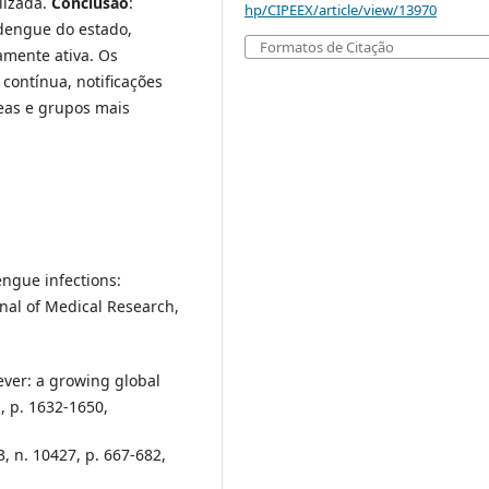
lizada.
Conclusão
:
hp/CIPEEX/article/view/13970
dengue do estado,
Formatos de Citação
mente ativa. Os
contínua, notificações
eas e grupos mais
engue infections:
rnal of Medical Research,
ver: a growing global
, p. 1632-1650,
3, n. 10427, p. 667-682,