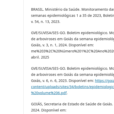
BRASIL. Ministério da Saúde. Monitoramento da
semanas epidemiológicas 1 a 35 de 2023, Boletim
v. 54, n. 13, 2023.
GVE/SUVISA/SES-GO. Boletim epidemiológico. M
de arboviroses em Goiás da semana epidemiológ
Goiás, v. 3, n. 1, 2024. Disponível em:
me%203%2C%20Número%201%2C%20Ano%202024
abril. 2025
GVE/SUVISA/SES-GO. Boletim epidemiológico. M
de arboviroses em Goiás da semana epidemiológ
Goiás, v. 6, n. 6, 2023. Disponível em:
https://go
content/uploads/sites/34/boletins/epidemiolo
%20volume%206.pdf
.
GOIÁS, Secretaria de Estado de Saúde de Goiás.
2024. Disponível em: