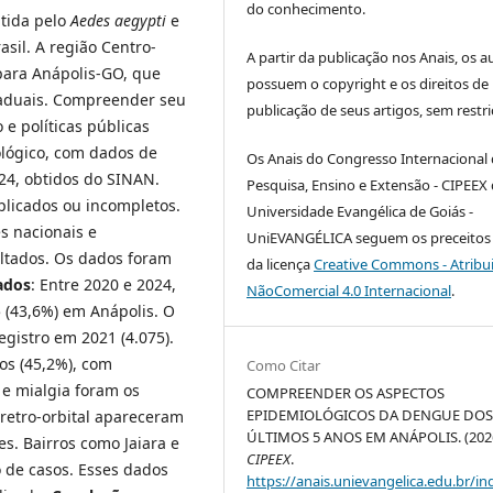
do conhecimento.
tida pelo
Aedes aegypti
e
sil. A região Centro-
A partir da publicação nos Anais, os a
para Anápolis-GO, que
possuem o copyright e os direitos de
taduais. Compreender seu
publicação de seus artigos, sem restri
 e políticas públicas
ológico, com dados de
Os Anais do Congresso Internacional
24, obtidos do SINAN.
Pesquisa, Ensino e Extensão - CIPEEX
uplicados ou incompletos.
Universidade Evangélica de Goiás -
s nacionais e
UniEVANGÉLICA seguem os preceitos 
ultados. Os dados foram
da licença
Creative Commons - Atribu
ados
: Entre 2020 e 2024,
NãoComercial 4.0 Internacional
.
 (43,6%) em Anápolis. O
egistro em 2021 (4.075).
os (45,2%), com
Como Citar
 e mialgia foram os
COMPREENDER OS ASPECTOS
EPIDEMIOLÓGICOS DA DENGUE DO
retro-orbital apareceram
ÚLTIMOS 5 ANOS EM ANÁPOLIS. (2026
s. Bairros como Jaiara e
CIPEEX
.
 de casos. Esses dados
https://anais.unievangelica.edu.br/in