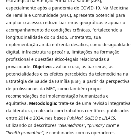
estratégico na Atenção Primária à Saúde (APS),
especialmente após a pandemia de COVID-19. Na Medicina
de Família e Comunidade (MFC), apresenta potencial para
ampliar o acesso, reduzir barreiras geográficas e apoiar o
acompanhamento de condições crônicas, fortalecendo a
longitudinalidade do cuidado. Entretanto, sua
implementação ainda enfrenta desafios, como desigualdade
digital, infraestrutura precária, limitações na formação
profissional e questões ético-legais relacionadas à
privacidade.
Objetivo:
avaliar o uso, as barreiras, as
potencialidades e os efeitos percebidos da telemedicina na
Estratégia de Saúde da Família (ESF), a partir da perspectiva
de profissionais da MFC, como também propor
recomendações de implementação humanizada e
equitativa.
Metodologia:
trata-se de uma revisão integrativa
da literatura, realizada com trabalhos científicos publicados
entre 2014 e 2024, nas bases
PubMed, SciELO e LILACS
,
utilizando os descritores “
telemedicine”
, “
primary care”
e
“
health promotion”
, e combinados com os operadores