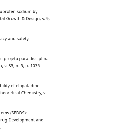
ibuprofen sodium by
stal Growth & Design, v. 9,
acy and safety.
m projeto para disciplina
v. 35, n. 5, p. 1036–
bility of olopatadine
eoretical Chemistry, v.
stems (SEDDS):
. Drug Development and
.