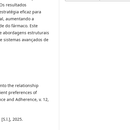
 Os resultados
tratégia eficaz para
nal, aumentando a
ade do fármaco. Este
re abordagens estruturais
de sistemas avançados de
into the relationship
ient preferences of
nce and Adherence, v. 12,
S.l.], 2025.