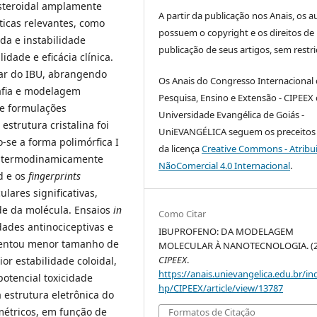
esteroidal amplamente
A partir da publicação nos Anais, os a
ticas relevantes, como
possuem o copyright e os direitos de
da e instabilidade
publicação de seus artigos, sem restri
dade e eficácia clínica.
nar do IBU, abrangendo
Os Anais do Congresso Internacional
rafia e modelagem
Pesquisa, Ensino e Extensão - CIPEEX
de formulações
Universidade Evangélica de Goiás -
strutura cristalina foi
UniEVANGÉLICA seguem os preceitos 
o-se a forma polimórfica I
da licença
Creative Commons - Atribu
el termodinamicamente
NãoComercial 4.0 Internacional
.
ld e os
fingerprints
lares significativas,
de da molécula. Ensaios
in
Como Citar
ades antinociceptivas e
IBUPROFENO: DA MODELAGEM
esentou menor tamanho de
MOLECULAR À NANOTECNOLOGIA. (2
CIPEEX
.
or estabilidade coloidal,
https://anais.unievangelica.edu.br/in
potencial toxicidade
hp/CIPEEX/article/view/13787
 estrutura eletrônica do
étricos, em função de
Formatos de Citação