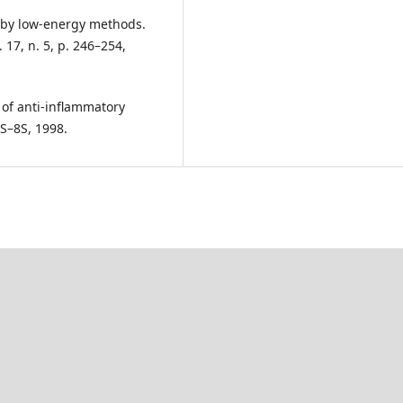
 by low-energy methods.
 17, n. 5, p. 246–254,
 of anti-inflammatory
2S–8S, 1998.