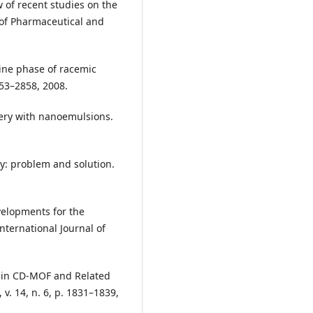
 of recent studies on the
 of Pharmaceutical and
ine phase of racemic
853–2858, 2008.
very with nanoemulsions.
ty: problem and solution.
velopments for the
nternational Journal of
en in CD-MOF and Related
 v. 14, n. 6, p. 1831–1839,