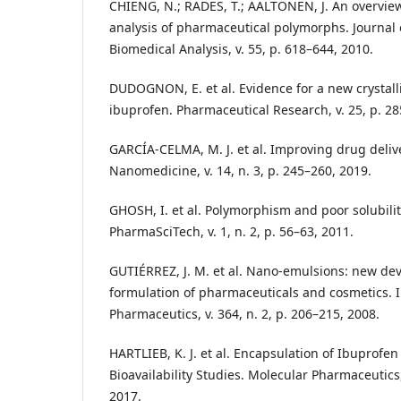
CHIENG, N.; RADES, T.; AALTONEN, J. An overview
analysis of pharmaceutical polymorphs. Journal
Biomedical Analysis, v. 55, p. 618–644, 2010.
DUDOGNON, E. et al. Evidence for a new crystall
ibuprofen. Pharmaceutical Research, v. 25, p. 2
GARCÍA-CELMA, M. J. et al. Improving drug deli
Nanomedicine, v. 14, n. 3, p. 245–260, 2019.
GHOSH, I. et al. Polymorphism and poor solubili
PharmaSciTech, v. 1, n. 2, p. 56–63, 2011.
GUTIÉRREZ, J. M. et al. Nano-emulsions: new de
formulation of pharmaceuticals and cosmetics. I
Pharmaceutics, v. 364, n. 2, p. 206–215, 2008.
HARTLIEB, K. J. et al. Encapsulation of Ibuprof
Bioavailability Studies. Molecular Pharmaceutics,
2017.