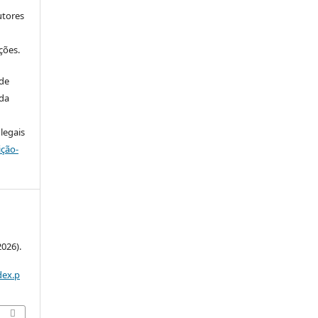
utores
ções.
 de
 da
legais
ição-
026).
dex.p