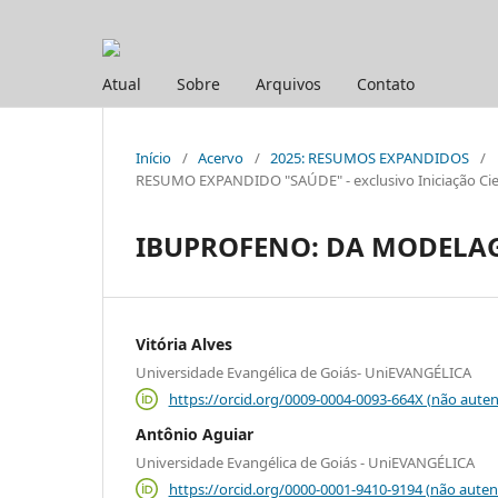
Atual
Sobre
Arquivos
Contato
Início
/
Acervo
/
2025: RESUMOS EXPANDIDOS
/
RESUMO EXPANDIDO "SAÚDE" - exclusivo Iniciação Cien
IBUPROFENO: DA MODELA
Vitória Alves
Universidade Evangélica de Goiás- UniEVANGÉLICA
https://orcid.org/0009-0004-0093-664X (não auten
Antônio Aguiar
Universidade Evangélica de Goiás - UniEVANGÉLICA
https://orcid.org/0000-0001-9410-9194 (não auten