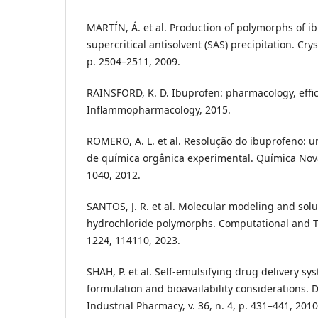
MARTÍN, Á. et al. Production of polymorphs of 
supercritical antisolvent (SAS) precipitation. Cry
p. 2504–2511, 2009.
RAINSFORD, K. D. Ibuprofen: pharmacology, effic
Inflammopharmacology, 2015.
ROMERO, A. L. et al. Resolução do ibuprofeno: u
de química orgânica experimental. Química Nova, 
1040, 2012.
SANTOS, J. R. et al. Molecular modeling and solu
hydrochloride polymorphs. Computational and Th
1224, 114110, 2023.
SHAH, P. et al. Self-emulsifying drug delivery sy
formulation and bioavailability considerations
Industrial Pharmacy, v. 36, n. 4, p. 431–441, 2010