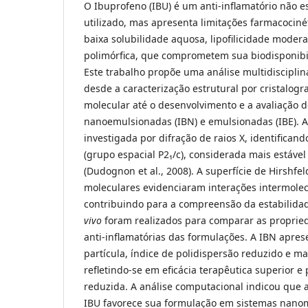
O Ibuprofeno (IBU) é um anti-inflamatório não 
utilizado, mas apresenta limitações farmacociné
baixa solubilidade aquosa, lipofilicidade modera
polimórfica, que comprometem sua biodisponibili
Este trabalho propõe uma análise multidiscipli
desde a caracterização estrutural por cristalog
molecular até o desenvolvimento e a avaliação 
nanoemulsionadas (IBN) e emulsionadas (IBE). A e
investigada por difração de raios X, identificand
(grupo espacial P2₁/c), considerada mais estáv
(Dudognon et al., 2008). A superfície de Hirshfe
moleculares evidenciaram interações intermolecu
contribuindo para a compreensão da estabilida
vivo
foram realizados para comparar as propried
anti-inflamatórias das formulações. A IBN apr
partícula, índice de polidispersão reduzido e mai
refletindo-se em eficácia terapêutica superior e 
reduzida. A análise computacional indicou que a
IBU favorece sua formulação em sistemas nanom