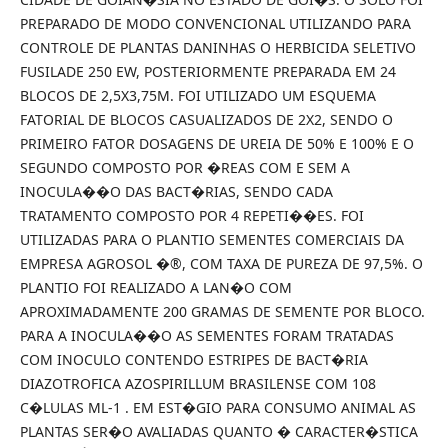
PREPARADO DE MODO CONVENCIONAL UTILIZANDO PARA
CONTROLE DE PLANTAS DANINHAS O HERBICIDA SELETIVO
FUSILADE 250 EW, POSTERIORMENTE PREPARADA EM 24
BLOCOS DE 2,5X3,75M. FOI UTILIZADO UM ESQUEMA
FATORIAL DE BLOCOS CASUALIZADOS DE 2X2, SENDO O
PRIMEIRO FATOR DOSAGENS DE UREIA DE 50% E 100% E O
SEGUNDO COMPOSTO POR �REAS COM E SEM A
INOCULA��O DAS BACT�RIAS, SENDO CADA
TRATAMENTO COMPOSTO POR 4 REPETI��ES. FOI
UTILIZADAS PARA O PLANTIO SEMENTES COMERCIAIS DA
EMPRESA AGROSOL �®, COM TAXA DE PUREZA DE 97,5%. O
PLANTIO FOI REALIZADO A LAN�O COM
APROXIMADAMENTE 200 GRAMAS DE SEMENTE POR BLOCO.
PARA A INOCULA��O AS SEMENTES FORAM TRATADAS
COM INOCULO CONTENDO ESTRIPES DE BACT�RIA
DIAZOTROFICA AZOSPIRILLUM BRASILENSE COM 108
C�LULAS ML-1 . EM EST�GIO PARA CONSUMO ANIMAL AS
PLANTAS SER�O AVALIADAS QUANTO � CARACTER�STICA