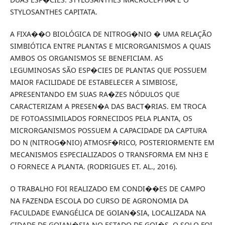
STYLOSANTHES CAPITATA.
A FIXA��O BIOLÓGICA DE NITROG�NIO � UMA RELAÇÃO
SIMBIÓTICA ENTRE PLANTAS E MICRORGANISMOS A QUAIS
AMBOS OS ORGANISMOS SE BENEFICIAM. AS
LEGUMINOSAS SÃO ESP�CIES DE PLANTAS QUE POSSUEM
MAIOR FACILIDADE DE ESTABELECER A SIMBIOSE,
APRESENTANDO EM SUAS RA�ZES NÓDULOS QUE
CARACTERIZAM A PRESEN�A DAS BACT�RIAS. EM TROCA
DE FOTOASSIMILADOS FORNECIDOS PELA PLANTA, OS
MICRORGANISMOS POSSUEM A CAPACIDADE DA CAPTURA
DO N (NITROG�NIO) ATMOSF�RICO, POSTERIORMENTE EM
MECANISMOS ESPECIALIZADOS O TRANSFORMA EM NH3 E
O FORNECE A PLANTA. (RODRIGUES ET. AL., 2016).
O TRABALHO FOI REALIZADO EM CONDI��ES DE CAMPO
NA FAZENDA ESCOLA DO CURSO DE AGRONOMIA DA
FACULDADE EVANGÉLICA DE GOIAN�SIA, LOCALIZADA NA
CIDADE DE GOIAN�SIA NO ESTADO DE GOI�S. O SOLO FOI