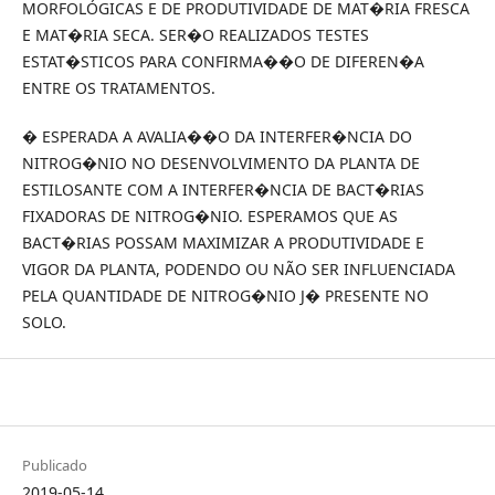
MORFOLÓGICAS E DE PRODUTIVIDADE DE MAT�RIA FRESCA
E MAT�RIA SECA. SER�O REALIZADOS TESTES
ESTAT�STICOS PARA CONFIRMA��O DE DIFEREN�A
ENTRE OS TRATAMENTOS.
� ESPERADA A AVALIA��O DA INTERFER�NCIA DO
NITROG�NIO NO DESENVOLVIMENTO DA PLANTA DE
ESTILOSANTE COM A INTERFER�NCIA DE BACT�RIAS
FIXADORAS DE NITROG�NIO. ESPERAMOS QUE AS
BACT�RIAS POSSAM MAXIMIZAR A PRODUTIVIDADE E
VIGOR DA PLANTA, PODENDO OU NÃO SER INFLUENCIADA
PELA QUANTIDADE DE NITROG�NIO J� PRESENTE NO
SOLO.
Publicado
2019-05-14