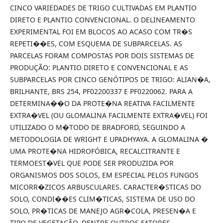
CINCO VARIEDADES DE TRIGO CULTIVADAS EM PLANTIO
DIRETO E PLANTIO CONVENCIONAL. O DELINEAMENTO
EXPERIMENTAL FOI EM BLOCOS AO ACASO COM TR�S
REPETI��ES, COM ESQUEMA DE SUBPARCELAS. AS
PARCELAS FORAM COMPOSTAS POR DOIS SISTEMAS DE
PRODUÇÃO: PLANTIO DIRETO E CONVENCIONAL E AS
SUBPARCELAS POR CINCO GENÓTIPOS DE TRIGO: ALIAN�A,
BRILHANTE, BRS 254, PF02200337 E PF0220062. PARA A
DETERMINA��O DA PROTE�NA REATIVA FACILMENTE
EXTRA�VEL (OU GLOMALINA FACILMENTE EXTRA�VEL) FOI
UTILIZADO O M�TODO DE BRADFORD, SEGUINDO A
METODOLOGIA DE WRIGHT E UPADHYAYA. A GLOMALINA �
UMA PROTE�NA HIDROFÓBICA, RECALCITRANTE E
TERMOEST�VEL QUE PODE SER PRODUZIDA POR
ORGANISMOS DOS SOLOS, EM ESPECIAL PELOS FUNGOS
MICORR�ZICOS ARBUSCULARES. CARACTER�STICAS DO
SOLO, CONDI��ES CLIM�TICAS, SISTEMA DE USO DO
SOLO, PR�TICAS DE MANEJO AGR�COLA, PRESEN�A E
TIPO DE VEGETAÇÃO, DENTRE OUTROS FATORES,