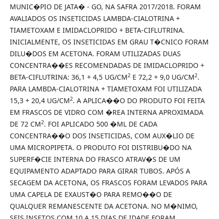
MUNIC�PIO DE JATA� - GO, NA SAFRA 2017/2018. FORAM
AVALIADOS OS INSETICIDAS LAMBDA-CIALOTRINA +
TIAMETOXAM E IMIDACLOPRIDO + BETA-CIFLUTRINA.
INICIALMENTE, OS INSETICIDAS EM GRAU T�CNICO FORAM
DILU�DOS EM ACETONA. FORAM UTILIZADAS DUAS
CONCENTRA��ES RECOMENDADAS DE IMIDACLOPRIDO +
2
2
BETA-CIFLUTRINA: 36,1 + 4,5 UG/CM
E 72,2 + 9,0 UG/CM
.
PARA LAMBDA-CIALOTRINA + TIAMETOXAM FOI UTILIZADA
2
15,3 + 20,4 UG/CM
. A APLICA��O DO PRODUTO FOI FEITA
EM FRASCOS DE VIDRO COM �REA INTERNA APROXIMADA
2
DE 72 CM
. FOI APLICADO 500 �ΜL DE CADA
CONCENTRA��O DOS INSETICIDAS, COM AUX�LIO DE
UMA MICROPIPETA. O PRODUTO FOI DISTRIBU�DO NA
SUPERF�CIE INTERNA DO FRASCO ATRAV�S DE UM
EQUIPAMENTO ADAPTADO PARA GIRAR TUBOS. APÓS A
SECAGEM DA ACETONA, OS FRASCOS FORAM LEVADOS PARA
UMA CAPELA DE EXAUST�O PARA REMO��O DE
QUALQUER REMANESCENTE DA ACETONA. NO M�NIMO,
SEIS INSETOS COM 10 A 15 DIAS DE IDADE FORAM