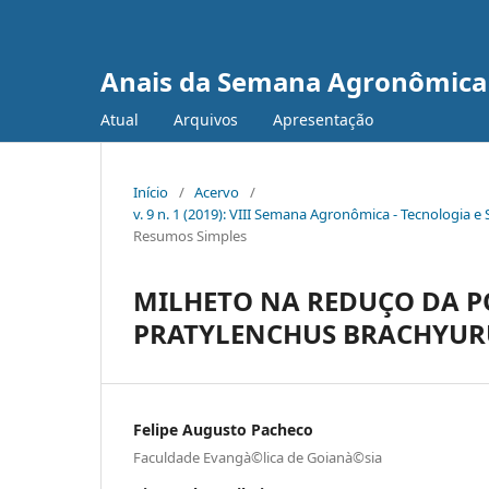
Anais da Semana Agronômica 
Atual
Arquivos
Apresentação
Início
/
Acervo
/
v. 9 n. 1 (2019): VIII Semana Agronômica - Tecnologia 
Resumos Simples
MILHETO NA REDUÇO DA 
PRATYLENCHUS BRACHYUR
Felipe Augusto Pacheco
Faculdade Evangà©lica de Goianà©sia