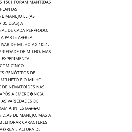
RS 1501 FORAM MANTIDAS
 PLANTAS
 E MANEJO LL (AS
35 DIAS) A
INAL DE CADA PER�ODO,
 A PARTE A�REA
IVAR DE MILHO AG 1051.
ARIEDADE DE MILHO, MAS
O EXPERIMENTAL
 COM CINCO
IS GENÓTIPOS DE
 MILHETO E O MILHO
E DE NEMATOIDES NAS
S APÓS A EMERG�NCIA
 AS VARIEDADES DE
IRAM A INFESTA��O
 DIAS DE MANEJO. MAS A
MELHORAR CARACTERES
A�REA E ALTURA DE