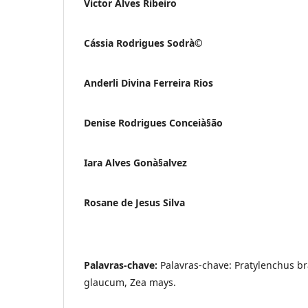
Victor Alves Ribeiro
Cássia Rodrigues Sodrà©
Anderli Divina Ferreira Rios
Denise Rodrigues Conceià§ão
Iara Alves Gonà§alvez
Rosane de Jesus Silva
Palavras-chave:
Palavras-chave: Pratylenchus b
glaucum, Zea mays.