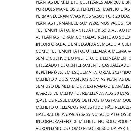
PLANTAS DE MILHETO CULTIVARES ADR 300 E B
POR DOIS MANEJOS DIFERENTES: MANEJO L (AS
PERMANECERAM VIVAS NOS VASOS POR 20 DIAS)
PLANTAS PERMANECERAM VIVAS NOS VASOS POR 
TESTEMUNHA FOI MANTIDA POR 50 DIAS. AO F
AS PLANTAS FORAM CORTADAS RENTE AO SOLO,
INCORPORADA, E EM SEGUIDA SEMEADO A CULT
COMO TESTEMUNHA FOI UTILIZADA A MESMA V
SEM O CULTIVO DO MILHETO. O DELINEAMENT
UTILIZADO FOI O INTEIRAMENTE CASUALIZADO
REPETI��ES, EM ESQUEMA FATORIAL 2X2+1(DO
MILHETO X DOIS MANEJOS COM AS PLANTAS DE
SEM USO DE MILHETO). A EXTRA��O E ANÁLIS
RA�ZES DE MILHO FOI REALIZADA AOS 30 DIA
(DAE). OS RESULTADOS OBTIDOS MOSTRAM QUE
MILHETO UTILIZADOS NO ESTUDO NÃO REDUZ
NATURAL DE
P
.
BRACHYURUS
NO SOLO AT� OS 35
INCORPORA��O DE MILHETO NO SOLO PODE 
AGRON�MICOS COMO PESO FRESCO DA PARTE 