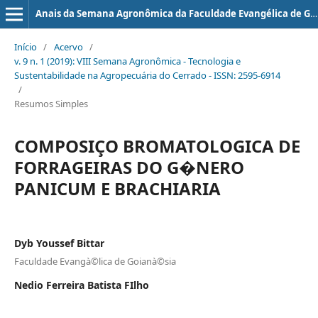
Anais da Semana Agronômica da Faculdade Evangélica de Goianésia
Início
/
Acervo
/
v. 9 n. 1 (2019): VIII Semana Agronômica - Tecnologia e
Sustentabilidade na Agropecuária do Cerrado - ISSN: 2595-6914
/
Resumos Simples
COMPOSIÇO BROMATOLOGICA DE
FORRAGEIRAS DO G�NERO
PANICUM E BRACHIARIA
Dyb Youssef Bittar
Faculdade Evangà©lica de Goianà©sia
Nedio Ferreira Batista FIlho