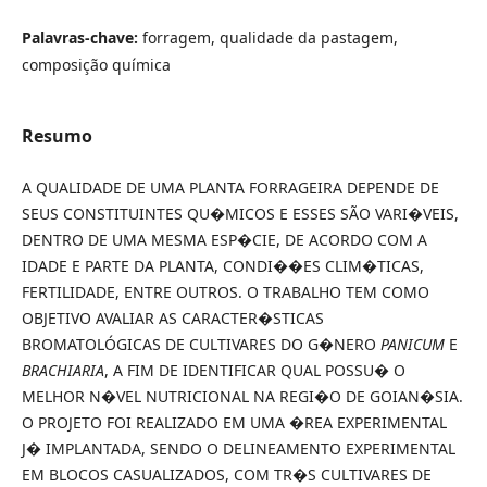
Palavras-chave:
forragem, qualidade da pastagem,
composição química
Resumo
A QUALIDADE DE UMA PLANTA FORRAGEIRA DEPENDE DE
SEUS CONSTITUINTES QU�MICOS E ESSES SÃO VARI�VEIS,
DENTRO DE UMA MESMA ESP�CIE, DE ACORDO COM A
IDADE E PARTE DA PLANTA, CONDI��ES CLIM�TICAS,
FERTILIDADE, ENTRE OUTROS. O TRABALHO TEM COMO
OBJETIVO AVALIAR AS CARACTER�STICAS
BROMATOLÓGICAS DE CULTIVARES DO G�NERO
PANICUM
E
BRACHIARIA
, A FIM DE IDENTIFICAR QUAL POSSU� O
MELHOR N�VEL NUTRICIONAL NA REGI�O DE GOIAN�SIA.
O PROJETO FOI REALIZADO EM UMA �REA EXPERIMENTAL
J� IMPLANTADA, SENDO O DELINEAMENTO EXPERIMENTAL
EM BLOCOS CASUALIZADOS, COM TR�S CULTIVARES DE