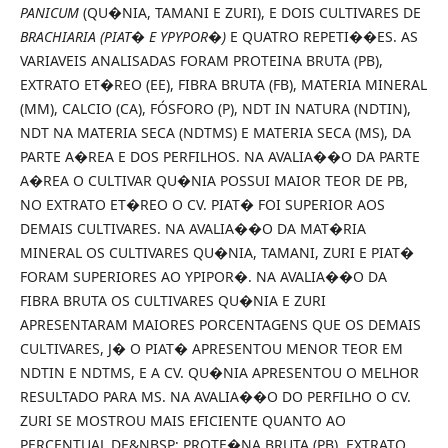
PANICUM
(QU�NIA, TAMANI E ZURI), E DOIS CULTIVARES DE
BRACHIARIA (PIAT� E YPYPOR�)
E QUATRO REPETI��ES. AS
VARIAVEIS ANALISADAS FORAM PROTEINA BRUTA (PB),
EXTRATO ET�REO (EE), FIBRA BRUTA (FB), MATERIA MINERAL
(MM), CALCIO (CA), FÓSFORO (P), NDT IN NATURA (NDTIN),
NDT NA MATERIA SECA (NDTMS) E MATERIA SECA (MS), DA
PARTE A�REA E DOS PERFILHOS. NA AVALIA��O DA PARTE
A�REA O CULTIVAR QU�NIA POSSUI MAIOR TEOR DE PB,
NO EXTRATO ET�REO O CV. PIAT� FOI SUPERIOR AOS
DEMAIS CULTIVARES. NA AVALIA��O DA MAT�RIA
MINERAL OS CULTIVARES QU�NIA, TAMANI, ZURI E PIAT�
FORAM SUPERIORES AO YPIPOR�. NA AVALIA��O DA
FIBRA BRUTA OS CULTIVARES QU�NIA E ZURI
APRESENTARAM MAIORES PORCENTAGENS QUE OS DEMAIS
CULTIVARES, J� O PIAT� APRESENTOU MENOR TEOR EM
NDTIN E NDTMS, E A CV. QU�NIA APRESENTOU O MELHOR
RESULTADO PARA MS. NA AVALIA��O DO PERFILHO O CV.
ZURI SE MOSTROU MAIS EFICIENTE QUANTO AO
PERCENTUAL DE&NBSP; PROTE�NA BRUTA (PB), EXTRATO