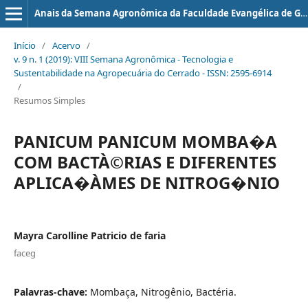
Anais da Semana Agronômica da Faculdade Evangélica de Goianésia
Início
/
Acervo
/
v. 9 n. 1 (2019): VIII Semana Agronômica - Tecnologia e
Sustentabilidade na Agropecuária do Cerrado - ISSN: 2595-6914
/
Resumos Simples
PANICUM PANICUM MOMBA�A
COM BACTÀ©RIAS E DIFERENTES
APLICA�ÀΜES DE NITROG�NIO
Mayra Carolline Patricio de faria
faceg
Palavras-chave:
Mombaça, Nitrogênio, Bactéria.