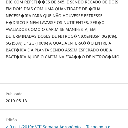
DIC COM REPETI��ES DE 6X5. E SENDO REGADO DE DOIS
EM DOIS DIAS COM UMA QUANTIDADE DE �GUA
NECESS�RIA PARA QUE NÃO HOUVESSE ESTRESSE
H�DRICO E NEM LAVASSE OS NUTRIENTES. SER�O
AVALIADOS COMO O CAPIM SE MANIFESTA, EM
DETERMINADAS DOSES DE NITROG�NIO:&NBSP; 0G (0%),
6G (50%) E 12G (100%) A QUAL A INTERA��O ENTRE A
BACT�RIA E A PLANTA SENDO ASSIM ESPERADO QUE A
BACT�RIA AJUDE O CAPIM NA FIXA��O DE NITROG�NIO.
Publicado
2019-05-13
Edição
v. 9 n. 1 (2019): VIII Semana Agronômica - Tecnologia e