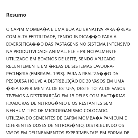
Resumo
O CAPIM MOMBA�A E UMA BOA ALTERNATIVA PARA �REAS
COM ALTA FERTILIDADE, TENDO INDICA��O PARA A
DIVERSIFICA��O DAS PASTAGENS NO SISTEMA INTENSIVO
NA PRODUTIVIDADE ANIMAL. ELE E PRINCIPALMENTE
UTILIZADO EM BOVINOS DE LEITE, SENDO APLICADO
RECENTEMENTE EM �REAS DE SISTEMAS LAVOURA-
PECU�RIA (EMBRAPA. 1993). PARA A REALIZA��O DA
PESQUISA HOUVE A DISTRIBUIÇÃO DE 30 VASOS EM UMA
�REA EXPERIMENTAL DE ESTUFA, DESTE TOTAL DE VASOS
TIVEMOS A DISTRIBUIÇÃO EM 15 DELES COM BACT�RIAS
FIXADORAS DE NITROG�NIO E OS RESTANTES SEM
NENHUM TIPO DE MICRORGANISMO COLOCADO.
UTILIZANDO SEMENTES DE CAPIM MOMBA�A PANICUM E
DIFERENTES DOSES DE NITROG�NIO, DISTRIBUINDO OS
VASOS EM DELINEAMENTOS EXPERIMENTAIS EM FORMA DE