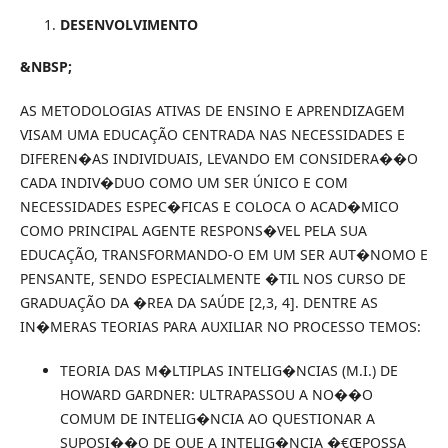
DESENVOLVIMENTO
&NBSP;
AS METODOLOGIAS ATIVAS DE ENSINO E APRENDIZAGEM
VISAM UMA EDUCAÇÃO CENTRADA NAS NECESSIDADES E
DIFEREN�AS INDIVIDUAIS, LEVANDO EM CONSIDERA��O
CADA INDIV�DUO COMO UM SER ÚNICO E COM
NECESSIDADES ESPEC�FICAS E COLOCA O ACAD�MICO
COMO PRINCIPAL AGENTE RESPONS�VEL PELA SUA
EDUCAÇÃO, TRANSFORMANDO-O EM UM SER AUT�NOMO E
PENSANTE, SENDO ESPECIALMENTE �TIL NOS CURSO DE
GRADUAÇÃO DA �REA DA SAÚDE [2,3, 4]. DENTRE AS
IN�MERAS TEORIAS PARA AUXILIAR NO PROCESSO TEMOS:
TEORIA DAS M�LTIPLAS INTELIG�NCIAS (M.I.) DE
HOWARD GARDNER: ULTRAPASSOU A NO��O
COMUM DE INTELIG�NCIA AO QUESTIONAR A
SUPOSI��O DE QUE A INTELIG�NCIA �€ŒPOSSA