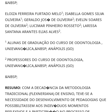
&NBSP;
1
ELOIZA FERREIRA FURTADO MELO
; ISABELLA GOMES SILVA
1
2
OLIVEIRA
; GERALDO JOS� DE OLIVEIRA
; EVELIN SOARES
2
2
DE OLIVEIRA
; LUCIMAR PINHEIRO ROSSETO
; LARISSA
2
SANTANA ARANTES ELIAS ALVES
.
1
ALUNAS DE GRADUAÇÃO DO CURSO DE ODONTOLOGIA ,
UNIEVANG�LICA,&NBSP; ANÁPOLIS (GO)
2
PROFESSORES DO CURSO DE ODONTOLOGIA,
UNIEVANG�LICA,&NBSP; ANÁPOLIS (GO)
&NBSP;
RESUMO:
COM A DECAD�NCIA DA METODOLOGIA
TRADICIONAL (FLEXNERIANA) DE ENSINO, TEVE-SE A
NECESSIDADE DO DESENVOLVIMENTO DE PEDAGOGIAS QUE
POSSIBILITASSEM AOS INDIV�DUOS MOMENTOS
REFLEXIVOS E A PARTICIPA��O NO PROCESSO DE