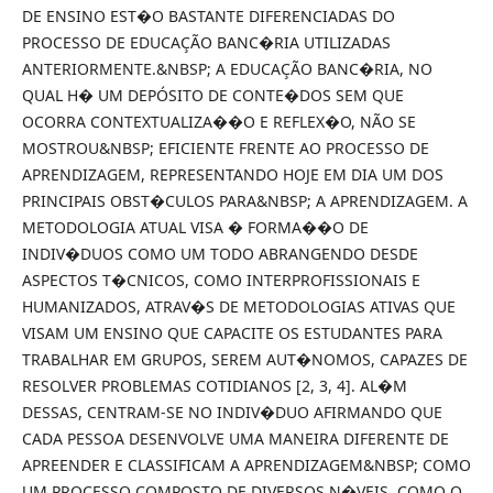
DE ENSINO EST�O BASTANTE DIFERENCIADAS DO
PROCESSO DE EDUCAÇÃO BANC�RIA UTILIZADAS
ANTERIORMENTE.&NBSP; A EDUCAÇÃO BANC�RIA, NO
QUAL H� UM DEPÓSITO DE CONTE�DOS SEM QUE
OCORRA CONTEXTUALIZA��O E REFLEX�O, NÃO SE
MOSTROU&NBSP; EFICIENTE FRENTE AO PROCESSO DE
APRENDIZAGEM, REPRESENTANDO HOJE EM DIA UM DOS
PRINCIPAIS OBST�CULOS PARA&NBSP; A APRENDIZAGEM. A
METODOLOGIA ATUAL VISA � FORMA��O DE
INDIV�DUOS COMO UM TODO ABRANGENDO DESDE
ASPECTOS T�CNICOS, COMO INTERPROFISSIONAIS E
HUMANIZADOS, ATRAV�S DE METODOLOGIAS ATIVAS QUE
VISAM UM ENSINO QUE CAPACITE OS ESTUDANTES PARA
TRABALHAR EM GRUPOS, SEREM AUT�NOMOS, CAPAZES DE
RESOLVER PROBLEMAS COTIDIANOS [2, 3, 4]. AL�M
DESSAS, CENTRAM-SE NO INDIV�DUO AFIRMANDO QUE
CADA PESSOA DESENVOLVE UMA MANEIRA DIFERENTE DE
APREENDER E CLASSIFICAM A APRENDIZAGEM&NBSP; COMO
UM PROCESSO COMPOSTO DE DIVERSOS N�VEIS, COMO O