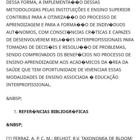
DESSA FORMA, A IMPLEMENTA��O DESSAS
METODOLOGIAS PELAS INSTITUIÇÕES E ENSINO SUPERIOR
CONTRIBUI PARA A OTIMIZA��O DO PROCESSO DE
APRENDIZAGEM E PARA A FORMA��O DE INDIV�DUOS
AUT�NOMOS, COM CONSCI�NCIAS CR�TICAS E CAPAZES
DE DESENVOLVEREM RELA��ES INTERPROFISSIONAIS PARA
TOMADAS DE DECIS�ES E RESOLU��O DE PROBLEMAS,
SENDO COMPROVADOS OS BENEF�CIOS NO PROCESSO DE
ENSINO-APRENDIZAGEM AOS ACAD�MICOS DA �REA DA
SAÚDE QUE TEM OPORTUNIDADE DE VIVENCIAR ESSAS
MODALIDADES DE ENSINO ASSOCIADA � EDUCAÇÃO
INTERPROFISSIONAL.
&NBSP;
REFER�NCIAS BIBLIOGR�FICAS
&NBSP;
[1] FERRAZ, A. P. C. M.; BELHOT, R.V. TAXONOMIA DE BLOOM: