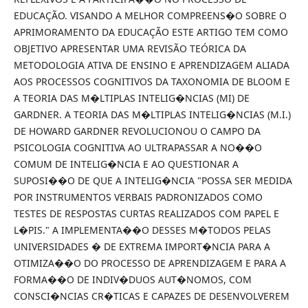
EDUCAÇÃO. VISANDO A MELHOR COMPREENS�O SOBRE O
APRIMORAMENTO DA EDUCAÇÃO ESTE ARTIGO TEM COMO
OBJETIVO APRESENTAR UMA REVISÃO TEÓRICA DA
METODOLOGIA ATIVA DE ENSINO E APRENDIZAGEM ALIADA
AOS PROCESSOS COGNITIVOS DA TAXONOMIA DE BLOOM E
A TEORIA DAS M�LTIPLAS INTELIG�NCIAS (MI) DE
GARDNER. A TEORIA DAS M�LTIPLAS INTELIG�NCIAS (M.I.)
DE HOWARD GARDNER REVOLUCIONOU O CAMPO DA
PSICOLOGIA COGNITIVA AO ULTRAPASSAR A NO��O
COMUM DE INTELIG�NCIA E AO QUESTIONAR A
SUPOSI��O DE QUE A INTELIG�NCIA "POSSA SER MEDIDA
POR INSTRUMENTOS VERBAIS PADRONIZADOS COMO
TESTES DE RESPOSTAS CURTAS REALIZADOS COM PAPEL E
L�PIS." A IMPLEMENTA��O DESSES M�TODOS PELAS
UNIVERSIDADES � DE EXTREMA IMPORT�NCIA PARA A
OTIMIZA��O DO PROCESSO DE APRENDIZAGEM E PARA A
FORMA��O DE INDIV�DUOS AUT�NOMOS, COM
CONSCI�NCIAS CR�TICAS E CAPAZES DE DESENVOLVEREM