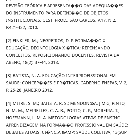
REVISÃO TEÓRICA E APRESENTA��O DAS ADEQUA��ES
DO INSTRUMENTO PARA DEFINI��O DE OBJETOS
INSTITUCIONAIS. GEST. PROD., SÃO CARLOS, V.17, N.2,
P.421-432, 2010.
[2] FINKLER, M.; NEGREIROS, D. P. FORMA��O X
EDUCAÇÃO, DEONTOLOGIA X �TICA: REPENSANDO
CONCEITOS, REPOSICIONANDO DOCENTES. REVISTA DA
ABENO, 18(2): 37-44, 2018.
[3] BATISTA, N. A. EDUCAÇÃO INTERPROFISSIONAL EM
SAÚDE: CONCEP��ES E PR�TICAS. CADERNO FNEPAS, V. 2,
P. 25-28, JANEIRO 2012.
[4] MITRE, S. M.; BATISTA, R. S.; MENDONအA, J.M.G; PINTO,
N. M. M.; MEIRELLES, C. A. B.; PORTO, C. P.; MOREIRA, T.;
HOFFMANN, L. M. A. METODOLOGIAS ATIVAS DE ENSINO-
APRENDIZAGEM NA FORMA��O PROFISSIONAL EM SAÚDE:
DEBATES ATUAIS. CI�NCIA &AMP; SAÚDE COLETIVA, 13(SUP