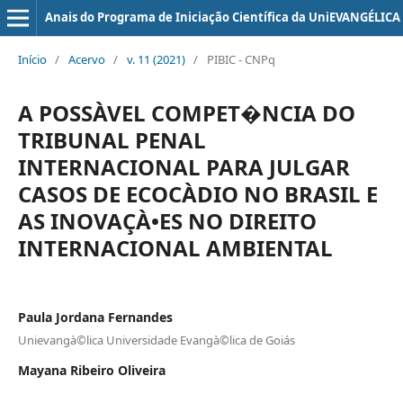
Anais do Programa de Iniciação Científica da UniEVANGÉLICA
Início
/
Acervo
/
v. 11 (2021)
/
PIBIC - CNPq
A POSSÀVEL COMPET�NCIA DO
TRIBUNAL PENAL
INTERNACIONAL PARA JULGAR
CASOS DE ECOCÀDIO NO BRASIL E
AS INOVAÇÀ•ES NO DIREITO
INTERNACIONAL AMBIENTAL
Paula Jordana Fernandes
Unievangà©lica Universidade Evangà©lica de Goiás
Mayana Ribeiro Oliveira