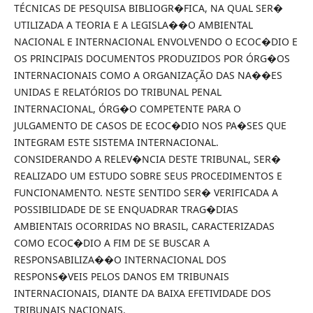
TÉCNICAS DE PESQUISA BIBLIOGR�FICA, NA QUAL SER�
UTILIZADA A TEORIA E A LEGISLA��O AMBIENTAL
NACIONAL E INTERNACIONAL ENVOLVENDO O ECOC�DIO E
OS PRINCIPAIS DOCUMENTOS PRODUZIDOS POR ÓRG�OS
INTERNACIONAIS COMO A ORGANIZAÇÃO DAS NA��ES
UNIDAS E RELATÓRIOS DO TRIBUNAL PENAL
INTERNACIONAL, ÓRG�O COMPETENTE PARA O
JULGAMENTO DE CASOS DE ECOC�DIO NOS PA�SES QUE
INTEGRAM ESTE SISTEMA INTERNACIONAL.
CONSIDERANDO A RELEV�NCIA DESTE TRIBUNAL, SER�
REALIZADO UM ESTUDO SOBRE SEUS PROCEDIMENTOS E
FUNCIONAMENTO. NESTE SENTIDO SER� VERIFICADA A
POSSIBILIDADE DE SE ENQUADRAR TRAG�DIAS
AMBIENTAIS OCORRIDAS NO BRASIL, CARACTERIZADAS
COMO ECOC�DIO A FIM DE SE BUSCAR A
RESPONSABILIZA��O INTERNACIONAL DOS
RESPONS�VEIS PELOS DANOS EM TRIBUNAIS
INTERNACIONAIS, DIANTE DA BAIXA EFETIVIDADE DOS
TRIBUNAIS NACIONAIS.