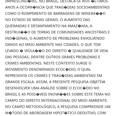
IMPRESCIND�VEL. NO BRASIL, DESTACA-SE NOS �LTIMOS
ANOS A OCORR�NCIA QUE TRAG�DIAS SOCIOAMBIENTAIS
COMO O ROMPIMENTO DE BARRAGENS DE MINERA��O
NO ESTADO DE MINAS GERAIS, O AUMENTO DAS
QUEIMADAS E DESMATAMENTO NA AMAZ�NIA, A
DESTRUI��O DE TERRAS DE COMUNIDADES ANCESTRAIS E
IND�GENAS, O AUMENTO DE PROBLEMAS ENVOLVENDO
DANOS AO MEIO AMBIENTE NAS CIDADES, O QUE TEM
LEVADO � VIOLA��O DO DIREITO � QUALIDADE DE VIDA
DAS PESSOAS, DENTRE OUTROS GRAVES PROBLEMAS E
CRIMES AMBIENTAIS. NESTE CONTEXTO SURGE O
MOVIMENTO DENOMINADO ECOC�DIO, O QUAL
REPRESENTA OS CRIMES E TRAG�DIAS AMBIENTAIS EM
GRANDE ESCALA. ASSIM, A PRESENTE PESQUISA OBJETIVA
DESENVOLVER UMA ANÁLISE SOBRE O ECOC�DIO NO
BRASIL E AS POSS�VEIS INOVA��ES SOBRE ESTE TEMA NO
CAMPO DO DIREITO INTERNACIONAL DO MEIO AMBIENTE.
NO CAMPO METODOLÓGICO, A PESQUISA COMPREENDE UM
M�TODO DE ABORDAGEM HIPOT�TICO-DEDUTIVO, COM