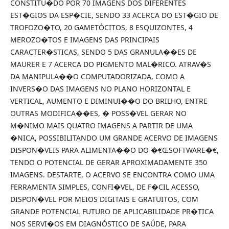
CONSTITU�DO POR 70 IMAGENS DOS DIFERENTES
EST�GIOS DA ESP�CIE, SENDO 33 ACERCA DO EST�GIO DE
TROFOZO�TO, 20 GAMETÓCITOS, 8 ESQUIZONTES, 4
MEROZO�TOS E IMAGENS DAS PRINCIPAIS
CARACTER�STICAS, SENDO 5 DAS GRANULA��ES DE
MAURER E 7 ACERCA DO PIGMENTO MAL�RICO. ATRAV�S
DA MANIPULA��O COMPUTADORIZADA, COMO A
INVERS�O DAS IMAGENS NO PLANO HORIZONTAL E
VERTICAL, AUMENTO E DIMINUI��O DO BRILHO, ENTRE
OUTRAS MODIFICA��ES, � POSS�VEL GERAR NO
M�NIMO MAIS QUATRO IMAGENS A PARTIR DE UMA
�NICA, POSSIBILITANDO UM GRANDE ACERVO DE IMAGENS
DISPON�VEIS PARA ALIMENTA��O DO �€ŒSOFTWARE�€,
TENDO O POTENCIAL DE GERAR APROXIMADAMENTE 350
IMAGENS. DESTARTE, O ACERVO SE ENCONTRA COMO UMA
FERRAMENTA SIMPLES, CONFI�VEL, DE F�CIL ACESSO,
DISPON�VEL POR MEIOS DIGITAIS E GRATUITOS, COM
GRANDE POTENCIAL FUTURO DE APLICABILIDADE PR�TICA
NOS SERVI�OS EM DIAGNÓSTICO DE SAÚDE, PARA