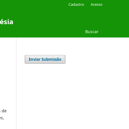
Cadastro
Acesso
ésia
Buscar
Enviar Submissão
s de
s,