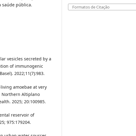
 saúde pública.
Formatos de Citação
lar vesicles secreted by a
ication of immunogenic
Basel). 2022;11(7):983.
e-living amoebae at very
e Northern Altiplano
ealth. 2025; 20:100985.
tal reservoir of
25; 975:179204.
e in urban water sources.