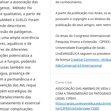
alisar a associação das
do conhecimento.
ógenos. Método: Foi
A partir da publicação nos Anais, os a
 qualitativo, a partir de
possuem o copyright e os direitos de
 PubMed e SciELO. Foram
publicação de seus artigos, sem restri
ando descritores
missão de patógenos.
Os Anais do Congresso Internacional
m uma ampla ocorrência
Pesquisa, Ensino e Extensão - CIPEEX
res, aquáticos e de
Universidade Evangélica de Goiás -
es de diferentes
UniEVANGÉLICA seguem os preceitos 
ções potencializa a
da licença
Creative Commons - Atribu
rus e fungos, podendo
NãoComercial 4.0 Internacional
.
squisas também nos
água, presença de
cam a permanência e a
Como Citar
evenção das AVL reque
ASSOCIAÇÃO DAS AMEBAS DE VIDA L
bém estratégias de
COM A TRANSMISSÃO DE PATÓGENOS
 fortalecimento das
(2026).
CIPEEX
.
 saneamento é essencial
https://anais.unievangelica.edu.br/in
hp/CIPEEX/article/view/15365
imizar complicações