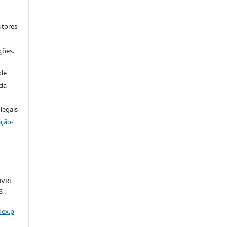
utores
ções.
 de
 da
legais
ição-
IVRE
 .
dex.p