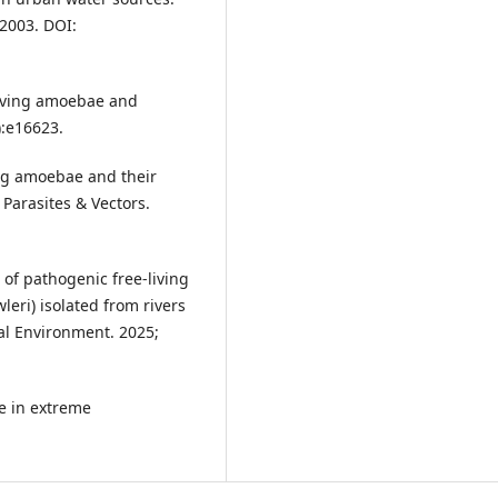
 2003. DOI:
living amoebae and
):e16623.
ving amoebae and their
 Parasites & Vectors.
 of pathogenic free-living
ri) isolated from rivers
al Environment. 2025;
e in extreme