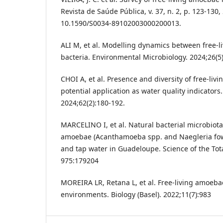
Revista de Saúde Pública, v. 37, n. 2, p. 123-130,
10.1590/S0034-89102003000200013.
ALI M, et al. Modelling dynamics between free-
bacteria. Environmental Microbiology. 2024;26(5
CHOI A, et al. Presence and diversity of free-li
potential application as water quality indicators.
2024;62(2):180-192.
MARCELINO I, et al. Natural bacterial microbiota
amoebae (Acanthamoeba spp. and Naegleria fowle
and tap water in Guadeloupe. Science of the Tot
975:179204
MOREIRA LR, Retana L, et al. Free-living amoeba
environments. Biology (Basel). 2022;11(7):983