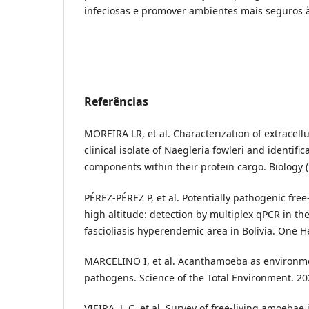
infeciosas e promover ambientes mais seguros à
Referências
MOREIRA LR, et al. Characterization of extracellu
clinical isolate of Naegleria fowleri and identif
components within their protein cargo. Biology (
PÉREZ-PÉREZ P, et al. Potentially pathogenic fre
high altitude: detection by multiplex qPCR in th
fascioliasis hyperendemic area in Bolivia. One H
MARCELINO I, et al. Acanthamoeba as environmen
pathogens. Science of the Total Environment. 20
VIEIRA, J. C. et al. Survey of free-living amoeba