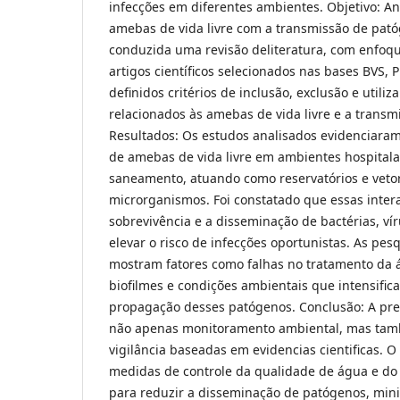
infecções em diferentes ambientes. Objetivo: An
amebas de vida livre com a transmissão de pat
conduzida uma revisão deliteratura, com enfoque
artigos científicos selecionados nas bases BVS,
definidos critérios de inclusão, exclusão e utiliz
relacionados às amebas de vida livre e a trans
Resultados: Os estudos analisados evidenciara
de amebas de vida livre em ambientes hospitala
saneamento, atuando como reservatórios e vetor
microrganismos. Foi constatado que essas intera
sobrevivência e a disseminação de bactérias, ví
elevar o risco de infecções oportunistas. As pe
mostram fatores como falhas no tratamento da 
biofilmes e condições ambientais que intensifi
propagação desses patógenos. Conclusão: A pr
não apenas monitoramento ambiental, mas tam
vigilância baseadas em evidencias cientificas. O
medidas de controle da qualidade de água e do
para reduzir a disseminação de patógenos, min