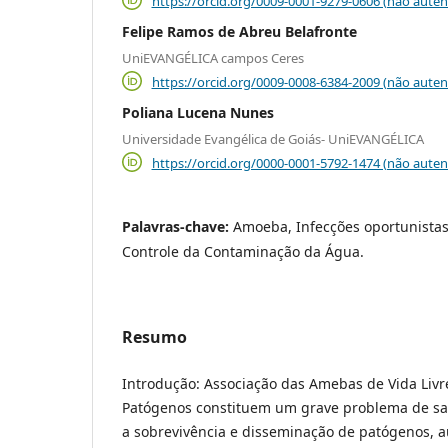
https://orcid.org/0009-0001-9279-0606 (não auten
Felipe Ramos de Abreu Belafronte
UniEVANGÉLICA campos Ceres
https://orcid.org/0009-0008-6384-2009 (não auten
Poliana Lucena Nunes
Universidade Evangélica de Goiás- UniEVANGÉLICA
https://orcid.org/0000-0001-5792-1474 (não auten
Palavras-chave:
Amoeba, Infecções oportunistas
Controle da Contaminação da Água.
Resumo
Introdução: Associação das Amebas de Vida Liv
Patógenos constituem um grave problema de sa
a sobrevivência e disseminação de patógenos, 