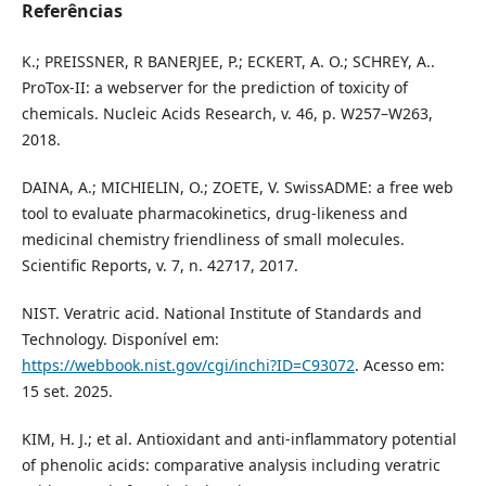
Referências
K.; PREISSNER, R BANERJEE, P.; ECKERT, A. O.; SCHREY, A..
ProTox-II: a webserver for the prediction of toxicity of
chemicals. Nucleic Acids Research, v. 46, p. W257–W263,
2018.
DAINA, A.; MICHIELIN, O.; ZOETE, V. SwissADME: a free web
tool to evaluate pharmacokinetics, drug-likeness and
medicinal chemistry friendliness of small molecules.
Scientific Reports, v. 7, n. 42717, 2017.
NIST. Veratric acid. National Institute of Standards and
Technology. Disponível em:
https://webbook.nist.gov/cgi/inchi?ID=C93072
. Acesso em:
15 set. 2025.
KIM, H. J.; et al. Antioxidant and anti-inflammatory potential
of phenolic acids: comparative analysis including veratric