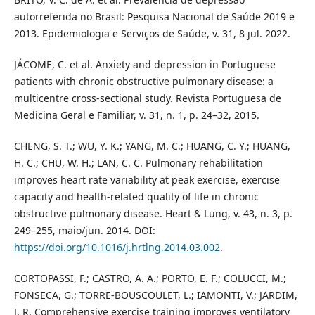
autorreferida no Brasil: Pesquisa Nacional de Saúde 2019 e
2013. Epidemiologia e Serviços de Saúde, v. 31, 8 jul. 2022.
JÁCOME, C. et al. Anxiety and depression in Portuguese
patients with chronic obstructive pulmonary disease: a
multicentre cross-sectional study. Revista Portuguesa de
Medicina Geral e Familiar, v. 31, n. 1, p. 24–32, 2015.
CHENG, S. T.; WU, Y. K.; YANG, M. C.; HUANG, C. Y.; HUANG,
H. C.; CHU, W. H.; LAN, C. C. Pulmonary rehabilitation
improves heart rate variability at peak exercise, exercise
capacity and health-related quality of life in chronic
obstructive pulmonary disease. Heart & Lung, v. 43, n. 3, p.
249–255, maio/jun. 2014. DOI:
https://doi.org/10.1016/j.hrtlng.2014.03.002
.
CORTOPASSI, F.; CASTRO, A. A.; PORTO, E. F.; COLUCCI, M.;
FONSECA, G.; TORRE-BOUSCOULET, L.; IAMONTI, V.; JARDIM,
J. R. Comprehensive exercise training improves ventilatory