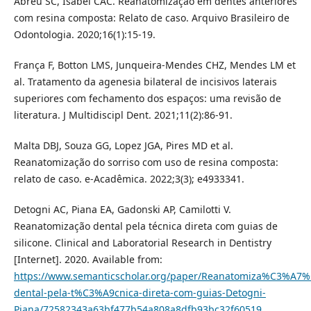
Abreu SC, Isabel CAC. Reanatomização em dentes anteriores
com resina composta: Relato de caso. Arquivo Brasileiro de
Odontologia. 2020;16(1):15-19.
França F, Botton LMS, Junqueira-Mendes CHZ, Mendes LM et
al. Tratamento da agenesia bilateral de incisivos laterais
superiores com fechamento dos espaços: uma revisão de
literatura. J Multidiscipl Dent. 2021;11(2):86-91.
Malta DBJ, Souza GG, Lopez JGA, Pires MD et al.
Reanatomização do sorriso com uso de resina composta:
relato de caso. e-Acadêmica. 2022;3(3); e4933341.
Detogni AC, Piana EA, Gadonski AP, Camilotti V.
Reanatomização dental pela técnica direta com guias de
silicone. Clinical and Laboratorial Research in Dentistry
[Internet]. 2020. Available from:
https://www.semanticscholar.org/paper/Reanatomiza%C3%A7
dental-pela-t%C3%A9cnica-direta-com-guias-Detogni-
Piana/72582343a63bf477b54a808a8dfb93bc32f60519