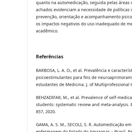
quanto na automedicação, seguida pelas áreas 
achados evidenciam a necessidade de políticas i
prevenção, orientação e acompanhamento psicoss
os impactos negativos do uso inadequado de m
acadêmico.
Referências
BARBOSA, L. A. O., et al. Prevalência e caracterí
psicoestimulantes para fins de neuroaprimorame
estudantes de Medicina. J. of Multiprofessional 
BEHZADIFAR, M., et al. Prevalence of self-medicat
students: systematic review and meta-analysis. EM
857, 2020.
GAMA, A. S. M., SECOLI, S. R. Automedicação em
enfermagem do Estado do Amazonas – Brasil, Re