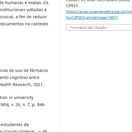
de humanas e exatas. Os
CIPEEX
.
nstitucionais voltadas à
https://anais.unievangelica.edu.br/in
ocial, a fim de reduzir
hp/CIPEEX/article/view/14917
edicamentos no contexto
Formatos de Citação
sticas do uso de fármacos
nto cognitivo entre
Health Research, 2021.
ion in university
HJ, v. 26, n. 7, p. 846-
 estudantes de
v Gaúcha Enferm., v. 38,