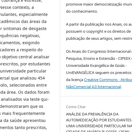
 cobrança e estresse,
promove maior democratização mund
Nesse contexto, a
do conhecimento.
mulantes, especialmente
cadêmicos das áreas da
A partir da publicação nos Anais, os a
ar sintomas de desgaste
possuem o copyright e os direitos de
sequências negativas,
publicação de seus artigos, sem restri
dicamentos, exigindo
cadores a respeito do
Os Anais do Congresso Internacional
objetivo central analisar
Pesquisa, Ensino e Extensão - CIPEEX
prescritos, por estudantes
Universidade Evangélica de Goiás -
universidade particular
UniEVANGÉLICA seguem os preceitos 
ersal que analisou 454
da licença
Creative Commons - Atribu
is, selecionados entre
NãoComercial 4.0 Internacional
.
ada área. Os dados foram
analisados via teste qui-
s demonstraram que os
Como Citar
ses mais frequentemente
ANÁLISE DA PREVALÊNCIA DA
AUTOMEDICAÇÃO POR ESTUDANTES
rea da saúde apresentou
UMA UNIVERSIDADE PARTICULAR N
entos tanto prescritos,
CIDADE DE ANÁPOLIS GOIÁS. (2026).