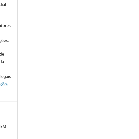
ial
utores
ções.
 de
 da
legais
ição-
 EM
A