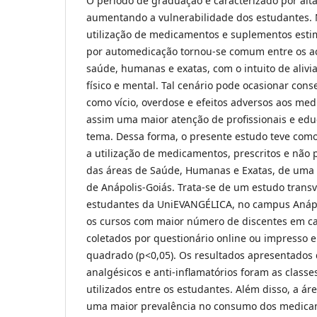
O período de graduação é caracterizado por alta
aumentando a vulnerabilidade dos estudantes. 
utilização de medicamentos e suplementos esti
por automedicação tornou-se comum entre os a
saúde, humanas e exatas, com o intuito de alivi
físico e mental. Tal cenário pode ocasionar con
como vício, overdose e efeitos adversos aos me
assim uma maior atenção de profissionais e edu
tema. Dessa forma, o presente estudo teve como 
a utilização de medicamentos, prescritos e não 
das áreas de Saúde, Humanas e Exatas, de uma 
de Anápolis-Goiás. Trata-se de um estudo transv
estudantes da UniEVANGÉLICA, no campus Anápol
os cursos com maior número de discentes em c
coletados por questionário online ou impresso e 
quadrado (p<0,05). Os resultados apresentado
analgésicos e anti-inflamatórios foram as clas
utilizados entre os estudantes. Além disso, a á
uma maior prevalência no consumo dos medicam