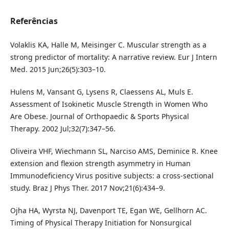
Referências
Volaklis KA, Halle M, Meisinger C. Muscular strength as a
strong predictor of mortality: A narrative review. Eur J Intern
Med. 2015 Jun;26(5):303–10.
Hulens M, Vansant G, Lysens R, Claessens AL, Muls E.
Assessment of Isokinetic Muscle Strength in Women Who
Are Obese. Journal of Orthopaedic & Sports Physical
Therapy. 2002 Jul;32(7):347–56.
Oliveira VHF, Wiechmann SL, Narciso AMS, Deminice R. Knee
extension and flexion strength asymmetry in Human
Immunodeficiency Virus positive subjects: a cross-sectional
study. Braz J Phys Ther. 2017 Nov;21(6):434–9.
Ojha HA, Wyrsta NJ, Davenport TE, Egan WE, Gellhorn AC.
Timing of Physical Therapy Initiation for Nonsurgical