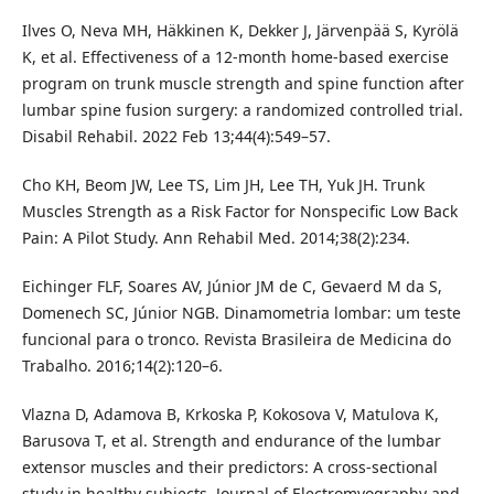
Ilves O, Neva MH, Häkkinen K, Dekker J, Järvenpää S, Kyrölä
K, et al. Effectiveness of a 12-month home-based exercise
program on trunk muscle strength and spine function after
lumbar spine fusion surgery: a randomized controlled trial.
Disabil Rehabil. 2022 Feb 13;44(4):549–57.
Cho KH, Beom JW, Lee TS, Lim JH, Lee TH, Yuk JH. Trunk
Muscles Strength as a Risk Factor for Nonspecific Low Back
Pain: A Pilot Study. Ann Rehabil Med. 2014;38(2):234.
Eichinger FLF, Soares AV, Júnior JM de C, Gevaerd M da S,
Domenech SC, Júnior NGB. Dinamometria lombar: um teste
funcional para o tronco. Revista Brasileira de Medicina do
Trabalho. 2016;14(2):120–6.
Vlazna D, Adamova B, Krkoska P, Kokosova V, Matulova K,
Barusova T, et al. Strength and endurance of the lumbar
extensor muscles and their predictors: A cross-sectional
study in healthy subjects. Journal of Electromyography and