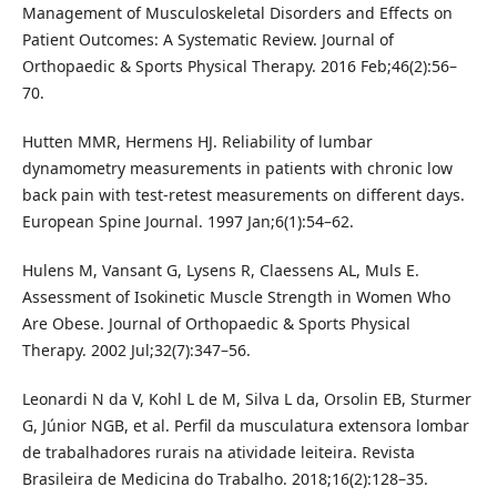
Management of Musculoskeletal Disorders and Effects on
Patient Outcomes: A Systematic Review. Journal of
Orthopaedic & Sports Physical Therapy. 2016 Feb;46(2):56–
70.
Hutten MMR, Hermens HJ. Reliability of lumbar
dynamometry measurements in patients with chronic low
back pain with test-retest measurements on different days.
European Spine Journal. 1997 Jan;6(1):54–62.
Hulens M, Vansant G, Lysens R, Claessens AL, Muls E.
Assessment of Isokinetic Muscle Strength in Women Who
Are Obese. Journal of Orthopaedic & Sports Physical
Therapy. 2002 Jul;32(7):347–56.
Leonardi N da V, Kohl L de M, Silva L da, Orsolin EB, Sturmer
G, Júnior NGB, et al. Perfil da musculatura extensora lombar
de trabalhadores rurais na atividade leiteira. Revista
Brasileira de Medicina do Trabalho. 2018;16(2):128–35.