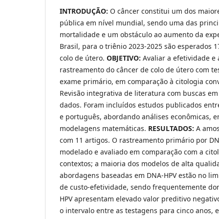
INTRODUÇÃO:
O câncer constitui um dos maior
pública em nível mundial, sendo uma das princi
mortalidade e um obstáculo ao aumento da expe
Brasil, para o triênio 2023-2025 são esperados 
colo de útero.
OBJETIVO:
Avaliar a efetividade e
rastreamento do câncer de colo de útero com t
exame primário, em comparação à citologia con
Revisão integrativa de literatura com buscas em
dados. Foram incluídos estudos publicados entr
e português, abordando análises econômicas, en
modelagens matemáticas.
RESULTADOS:
A amos
com 11 artigos. O rastreamento primário por D
modelado e avaliado em comparação com a citol
contextos; a maioria dos modelos de alta qualid
abordagens baseadas em DNA-HPV estão no limit
de custo‑efetividade, sendo frequentemente do
HPV apresentam elevado valor preditivo negativ
o intervalo entre as testagens para cinco anos, 