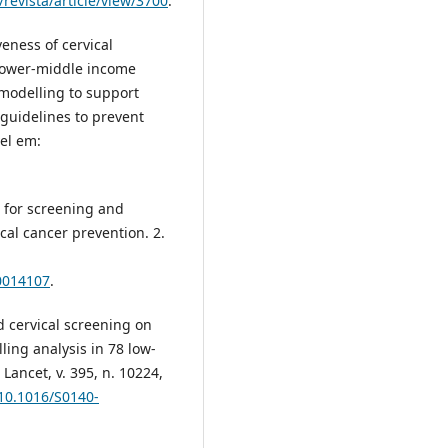
/revista/article/view/3700
.
veness of cervical
lower-middle income
 modelling to support
guidelines to prevent
vel em:
or screening and
ical cancer prevention. 2.
40014107
.
d cervical screening on
ling analysis in 78 low-
ancet, v. 395, n. 10224,
/10.1016/S0140-