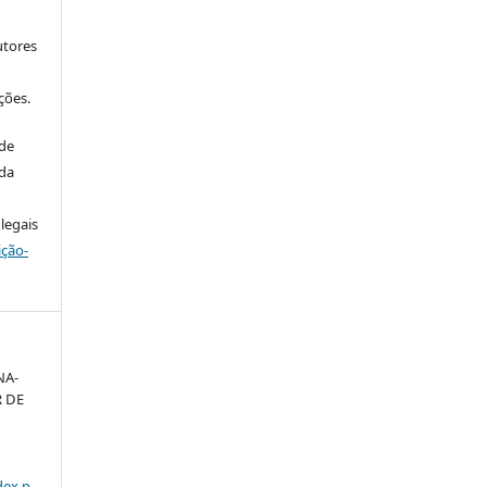
utores
ções.
 de
 da
legais
ição-
NA-
 DE
dex.p