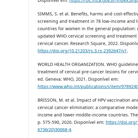
Disponível em:
https://rbc.inca.gov.br/index.php
SIMMS, S. et al. Benefits, harms and cost-effecti
screening and treatment in 78 low-income and 
countries for women in the general population:
updated WHO cervical screening and treatment 
cervical cancer. Research Square, 2022. Disponí
https://doi.org/10.21203/rs.3.rs-2392647/v1
.
WORLD HEALTH ORGANIZATION. WHO guideline f
treatment of cervical pre-cancer lesions for cerv
ed. Geneva: WHO, 2021. Disponível em:
https://www.who.int/publications/i/item/97892
BRISSON, M. et al. Impact of HPV vaccination an
cervical cancer elimination: a comparative model
income and lower-middle-income countries. The L
p. 575-590, 2020. Disponível em:
https://doi.org
6736(20)30068-4
.