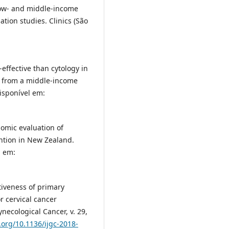
 low- and middle-income
tion studies. Clinics (São
-effective than cytology in
s from a middle-income
Disponível em:
nomic evaluation of
ntion in New Zealand.
l em:
ctiveness of primary
r cervical cancer
necological Cancer, v. 29,
i.org/10.1136/ijgc-2018-