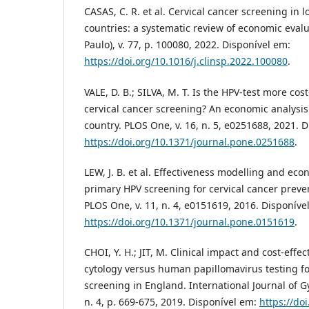
CASAS, C. R. et al. Cervical cancer screening in
countries: a systematic review of economic evalua
Paulo), v. 77, p. 100080, 2022. Disponível em:
https://doi.org/10.1016/j.clinsp.2022.100080
.
VALE, D. B.; SILVA, M. T. Is the HPV-test more cost
cervical cancer screening? An economic analysi
country. PLOS One, v. 16, n. 5, e0251688, 2021. 
https://doi.org/10.1371/journal.pone.0251688
.
LEW, J. B. et al. Effectiveness modelling and eco
primary HPV screening for cervical cancer preve
PLOS One, v. 11, n. 4, e0151619, 2016. Disponíve
https://doi.org/10.1371/journal.pone.0151619
.
CHOI, Y. H.; JIT, M. Clinical impact and cost-effe
cytology versus human papillomavirus testing fo
screening in England. International Journal of Gy
n. 4, p. 669-675, 2019. Disponível em:
https://do