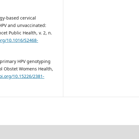
ogy-based cervical
 HPV and unvaccinated:
t Public Health, v. 2, n.
.org/10.1016/S2468-
f primary HPV genotyping
col Obstet Womens Health,
doi.org/10.15226/2381-