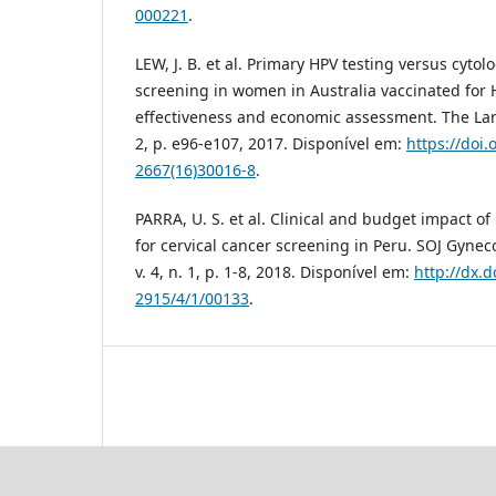
000221
.
LEW, J. B. et al. Primary HPV testing versus cytol
screening in women in Australia vaccinated for
effectiveness and economic assessment. The Lance
2, p. e96-e107, 2017. Disponível em:
https://doi
2667(16)30016-8
.
PARRA, U. S. et al. Clinical and budget impact o
for cervical cancer screening in Peru. SOJ Gyne
v. 4, n. 1, p. 1-8, 2018. Disponível em:
http://dx.
2915/4/1/00133
.