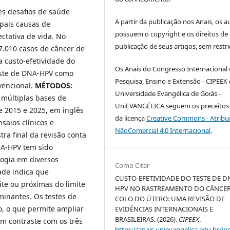
es desafios de saúde
A partir da publicação nos Anais, os a
pais causas de
possuem o copyright e os direitos de
ctativa de vida. No
publicação de seus artigos, sem restri
17.010 casos de câncer de
 a custo-efetividade do
Os Anais do Congresso Internacional
este de DNA-HPV como
Pesquisa, Ensino e Extensão - CIPEEX
vencional.
MÉTODOS:
Universidade Evangélica de Goiás -
 múltiplas bases de
UniEVANGÉLICA seguem os preceitos 
e 2015 e 2025, em inglês
da licença
Creative Commons - Atribu
saios clínicos e
NãoComercial 4.0 Internacional
.
tra final da revisão conta
NA-HPV tem sido
ogia em diversos
Como Citar
ade indica que
CUSTO-EFETIVIDADE DO TESTE DE D
e ou próximas do limite
HPV NO RASTREAMENTO DO CÂNCER
minantes. Os testes de
COLO DO ÚTERO: UMA REVISÃO DE
o, o que permite ampliar
EVIDÊNCIAS INTERNACIONAIS E
BRASILEIRAS. (2026).
CIPEEX
.
em contraste com os três
https://anais.unievangelica.edu.br/in