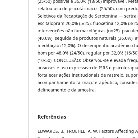
(25/50) possível e 36,0% (18/50) improvável. Met
relatou uso de psicofármacos (25/50), com pred
Seletivos da Recaptação de Serotonina — sertral
escitalopram 20,0% (5/25), fluoxetina 12,0% (3/25
intervenções não farmacológicas (n=25), psicoter
(40,0%), seguida de produtos naturais (36,0%), at
meditação (12,0%). O desempenho acadêmico fo
bom por 48,0% (24/50), regular por 32,0% (16/50
(10/50). CONCLUSÃO: Observou-se elevada freq
ansiosos e uso expressivo de ISRS e psicoterap
fortalecer ações institucionais de rastreio, supor
acompanhamento farmacoterapêutico, considera
delineamento e da amostra.
Referências
EDWARDS, B.; FROEHLE, A. W. Factors Affecting A