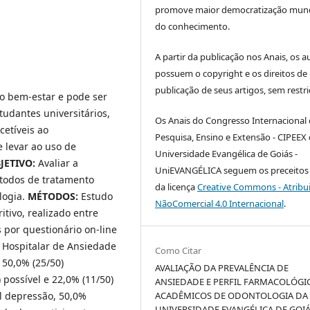
promove maior democratização mund
do conhecimento.
A partir da publicação nos Anais, os a
possuem o copyright e os direitos de
publicação de seus artigos, sem restri
o bem-estar e pode ser
udantes universitários,
Os Anais do Congresso Internacional
cetíveis ao
Pesquisa, Ensino e Extensão - CIPEEX
 levar ao uso de
Universidade Evangélica de Goiás -
JETIVO:
Avaliar a
UniEVANGÉLICA seguem os preceitos 
étodos de tratamento
da licença
Creative Commons - Atribu
logia.
MÉTODOS:
Estudo
NãoComercial 4.0 Internacional
.
itivo, realizado entre
 por questionário on-line
a Hospitalar de Ansiedade
Como Citar
 50,0% (25/50)
AVALIAÇÃO DA PREVALÊNCIA DE
possível e 22,0% (11/50)
ANSIEDADE E PERFIL FARMACOLÓGI
el depressão, 50,0%
ACADÊMICOS DE ODONTOLOGIA DA
UNIVERSIDADE EVANGÉLICA DE GOIÁ