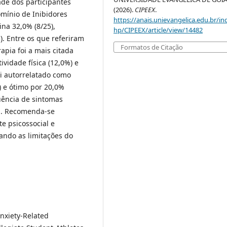
ade dos participantes
(2026).
CIPEEX
.
omínio de Inibidores
https://anais.unievangelica.edu.br/in
ina 32,0% (8/25),
hp/CIPEEX/article/view/14482
). Entre os que referiram
Formatos de Citação
apia foi a mais citada
ividade física (12,0%) e
i autorrelatado como
) e ótimo por 20,0%
uência de sintomas
ia. Recomenda-se
te psicossocial e
ndo as limitações do
nxiety-Related