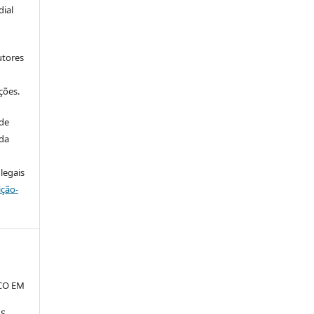
ial
utores
ções.
 de
 da
legais
ição-
CO EM
S.