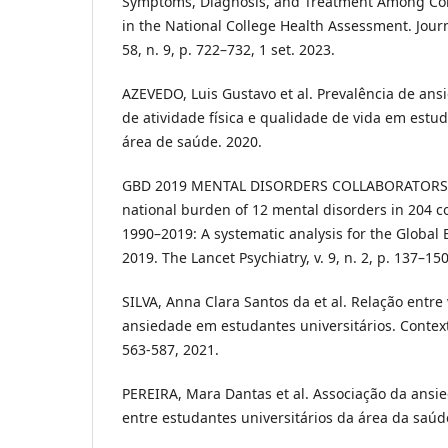
Symptoms, Diagnosis, and Treatment Among Coll
in the National College Health Assessment. Journa
58, n. 9, p. 722–732, 1 set. 2023.
AZEVEDO, Luis Gustavo et al. Prevalência de ans
de atividade física e qualidade de vida em estud
área de saúde. 2020.
GBD 2019 MENTAL DISORDERS COLLABORATORS. G
national burden of 12 mental disorders in 204 co
1990–2019: A systematic analysis for the Global
2019. The Lancet Psychiatry, v. 9, n. 2, p. 137–150
SILVA, Anna Clara Santos da et al. Relação entre
ansiedade em estudantes universitários. Contextos
563-587, 2021.
PEREIRA, Mara Dantas et al. Associação da ansie
entre estudantes universitários da área da saúd