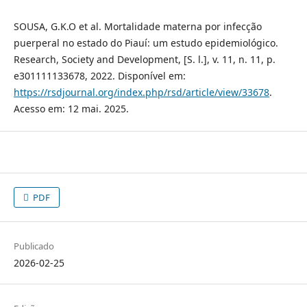
SOUSA, G.K.O et al. Mortalidade materna por infecção
puerperal no estado do Piauí: um estudo epidemiológico.
Research, Society and Development, [S. l.], v. 11, n. 11, p.
e301111133678, 2022. Disponível em:
https://rsdjournal.org/index.php/rsd/article/view/33678
.
Acesso em: 12 mai. 2025.
PDF
Publicado
2026-02-25