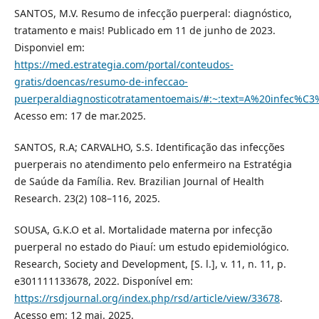
SANTOS, M.V. Resumo de infecção puerperal: diagnóstico,
tratamento e mais! Publicado em 11 de junho de 2023.
Disponviel em:
https://med.estrategia.com/portal/conteudos-
gratis/doencas/resumo-de-infeccao-
puerperaldiagnosticotratamentoemais/#:~:text=A%20in
Acesso em: 17 de mar.2025.
SANTOS, R.A; CARVALHO, S.S. Identificação das infecções
puerperais no atendimento pelo enfermeiro na Estratégia
de Saúde da Família. Rev. Brazilian Journal of Health
Research. 23(2) 108–116, 2025.
SOUSA, G.K.O et al. Mortalidade materna por infecção
puerperal no estado do Piauí: um estudo epidemiológico.
Research, Society and Development, [S. l.], v. 11, n. 11, p.
e301111133678, 2022. Disponível em:
https://rsdjournal.org/index.php/rsd/article/view/33678
.
Acesso em: 12 mai. 2025.