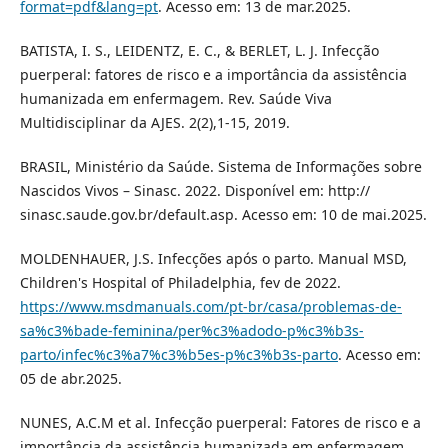
format=pdf&lang=pt
. Acesso em: 13 de mar.2025.
BATISTA, I. S., LEIDENTZ, E. C., & BERLET, L. J. Infecção
puerperal: fatores de risco e a importância da assistência
humanizada em enfermagem. Rev. Saúde Viva
Multidisciplinar da AJES. 2(2),1-15, 2019.
BRASIL, Ministério da Saúde. Sistema de Informações sobre
Nascidos Vivos – Sinasc. 2022. Disponível em: http://
sinasc.saude.gov.br/default.asp. Acesso em: 10 de mai.2025.
MOLDENHAUER, J.S. Infecções após o parto. Manual MSD,
Children's Hospital of Philadelphia, fev de 2022.
https://www.msdmanuals.com/pt-br/casa/problemas-de-
sa%c3%bade-feminina/per%c3%adodo-p%c3%b3s-
parto/infec%c3%a7%c3%b5es-p%c3%b3s-parto
. Acesso em:
05 de abr.2025.
NUNES, A.C.M et al. Infecção puerperal: Fatores de risco e a
importância da assistência humanizada em enfermagem.