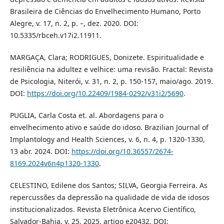
Brasileira de Ciências do Envelhecimento Humano, Porto
Alegre, v. 17, n. 2, p. –, dez. 2020. DOI:
10.5335/rbceh.v17i2.11911.
MARGAÇA, Clara; RODRIGUES, Donizete. Espiritualidade e
resiliência na adultez e velhice: uma revisão. Fractal: Revista
de Psicologia, Niterói, v. 31, n. 2, p. 150-157, maio/ago. 2019.
DOI:
https://doi.org/10.22409/1984-0292/v31i2/5690
.
PUGLIA, Carla Costa et. al. Abordagens para o
envelhecimento ativo e saúde do idoso. Brazilian Journal of
Implantology and Health Sciences, v. 6, n. 4, p. 1320-1330,
13 abr. 2024. DOI:
https://doi.org/10.36557/2674-
8169.2024v6n4p1320-1330
.
CELESTINO, Edilene dos Santos; SILVA, Georgia Ferreira. As
repercussões da depressão na qualidade de vida de idosos
institucionalizados. Revista Eletrônica Acervo Científico,
Salvador-Bahia, v. 25, 2025, artigo e20432. DOI: