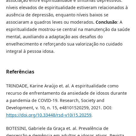
associação entre espiritualidade e sintomas depressivos:
níveis elevados de espiritualidade estiveram relacionados à
ausência de depressão, enquanto níveis baixos se
associaram a quadros leves ou moderados
. Conclusão
: A
espiritualidade mostrou-se central na manutenção da saúde
mental, auxiliando a adaptação aos desafios do
envelhecimento e reforçando sua valorização no cuidado
integral à pessoa idosa.
Referências
TRINDADE, Karine Araújo et. al. A espiritualidade como
recurso de enfrentamento da ansiedade de idosos durante
a pandemia de COVID-19. Research, Society and
Development, v. 10, n. 15, e48101520259, 2021. DOI:
https://doi.org/10.33448/rsd-v10i15.20259
.
BOTESINI, Gabriele da Graça et. al. Prevalência de
depressão e demência em adultos e idosos ativos. Revista