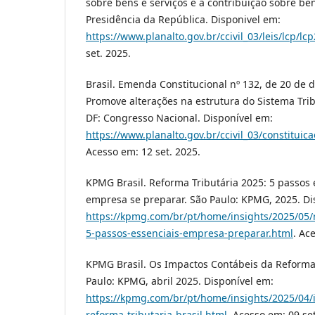
sobre bens e serviços e a contribuição sobre bens
Presidência da República. Disponivel em:
https://www.planalto.gov.br/ccivil_03/leis/lcp/lc
set. 2025.
Brasil. Emenda Constitucional nº 132, de 20 de
Promove alterações na estrutura do Sistema Tribu
DF: Congresso Nacional. Disponível em:
https://www.planalto.gov.br/ccivil_03/constit
Acesso em: 12 set. 2025.
KPMG Brasil. Reforma Tributária 2025: 5 passos 
empresa se preparar. São Paulo: KPMG, 2025. Di
https://kpmg.com/br/pt/home/insights/2025/05/r
5-passos-essenciais-empresa-preparar.html
. Ac
KPMG Brasil. Os Impactos Contábeis da Reforma T
Paulo: KPMG, abril 2025. Disponível em:
https://kpmg.com/br/pt/home/insights/2025/04/
reforma-tributaria-brasil.html
. Acesso em: 09 set