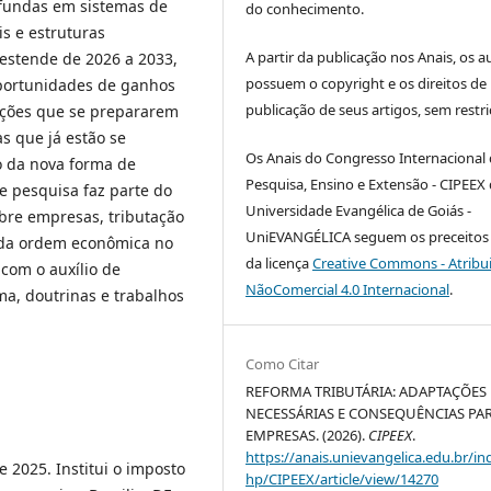
ofundas em sistemas de
do conhecimento.
is e estruturas
A partir da publicação nos Anais, os a
 estende de 2026 a 2033,
possuem o copyright e os direitos de
oportunidades de ganhos
publicação de seus artigos, sem restri
zações que se prepararem
 que já estão se
Os Anais do Congresso Internacional
 da nova forma de
Pesquisa, Ensino e Extensão - CIPEEX
e pesquisa faz parte do
Universidade Evangélica de Goiás -
bre empresas, tributação
UniEVANGÉLICA seguem os preceitos 
e da ordem econômica no
da licença
Creative Commons - Atribu
 com o auxílio de
NãoComercial 4.0 Internacional
.
ma, doutrinas e trabalhos
Como Citar
REFORMA TRIBUTÁRIA: ADAPTAÇÕES
NECESSÁRIAS E CONSEQUÊNCIAS PAR
EMPRESAS. (2026).
CIPEEX
.
https://anais.unievangelica.edu.br/in
e 2025. Institui o imposto
hp/CIPEEX/article/view/14270