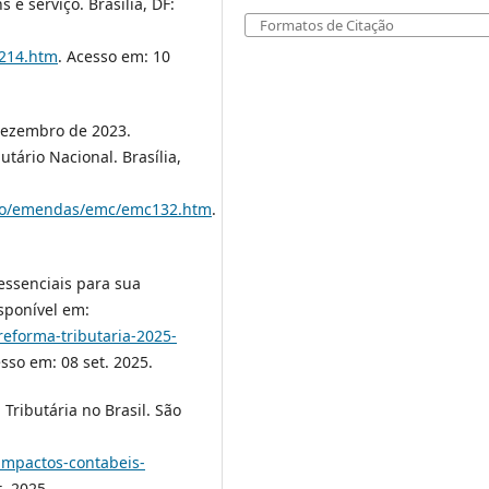
 e serviço. Brasilia, DF:
Formatos de Citação
p214.htm
. Acesso em: 10
 dezembro de 2023.
tário Nacional. Brasília,
uicao/emendas/emc/emc132.htm
.
essenciais para sua
sponível em:
eforma-tributaria-2025-
esso em: 08 set. 2025.
ributária no Brasil. São
impactos-contabeis-
. 2025.