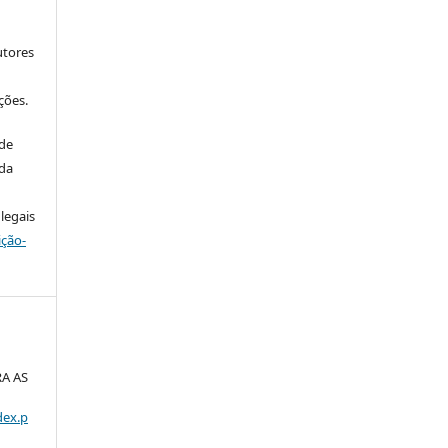
utores
ções.
 de
 da
legais
ição-
A AS
dex.p