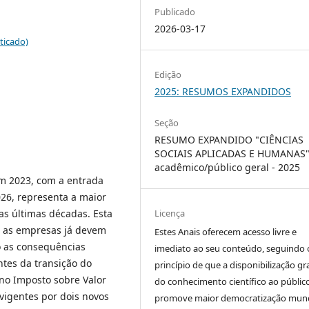
Publicado
2026-03-17
ticado)
Edição
2025: RESUMOS EXPANDIDOS
Seção
RESUMO EXPANDIDO "CIÊNCIAS
SOCIAIS APLICADAS E HUMANAS"
acadêmico/público geral - 2025
em 2023, com a entrada
026, representa a maior
as últimas décadas. Esta
Licença
e as empresas já devem
Estes Anais oferecem acesso livre e
 as consequências
imediato ao seu conteúdo, seguindo 
ntes da transição do
princípio de que a disponibilização gr
 no Imposto sobre Valor
do conhecimento científico ao públic
 vigentes por dois novos
promove maior democratização mund