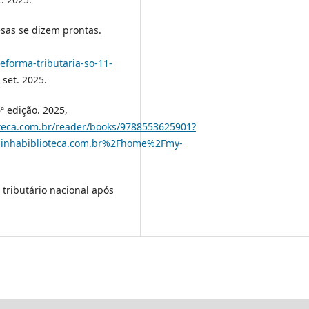
sas se dizem prontas.
forma-tributaria-so-11-
 set. 2025.
ª edição. 2025,
oteca.com.br/reader/books/9788553625901?
minhabiblioteca.com.br%2Fhome%2Fmy-
 tributário nacional após