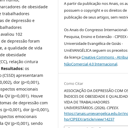
A partir da publicação nos Anais, os a
 marcadores de obesidade
possuem o copyright e os direitos de
e trabalhadores
publicação de seus artigos, sem restri
mas de depressão e
abalhadores
Os Anais do Congresso Internacional
 avaliou 102
Pesquisa, Ensino e Extensão - CIPEEX
as de depressão foram
Universidade Evangélica de Goiás -
e, a qualidade de vida
UniEVANGÉLICA seguem os preceitos 
 de obesidade
da licença
Creative Commons - Atribu
CC), relação cintura
NãoComercial 4.0 Internacional
.
.
Resultados:
os
o (CSSD) apresentaram
,002), dor (p<0,001),
Como Citar
 aspectos emocionais
ASSOCIAÇÃO DA DEPRESSÃO COM O
 da QV (p<0,001). Houve
ÍNDICES DE OBESIDADE E QUALIDAD
VIDA DE TRABALHADORES
intomas de depressão com
UNIVERSITÁRIOS. (2026).
CIPEEX
.
s (p<0,001), dor (p<0,001),
https://anais.unievangelica.edu.br/in
 aspectos emocionais
hp/CIPEEX/article/view/14237
da QV (p<0,001), sendo