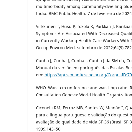
multimorbidity among community-dwelling older
India. BMC Public Health. 7 de fevereiro de 2024
Virkkunen T, Husu P, Tokola K, Parkkari J, Kanka
Symptoms Are Associated With Decreased Quality
in Currently Working Health Care Workers With R
Occup Environ Med. setembro de 2022;64(9):782
Cunha J, Cunha J, Cunha J, Cunha J da SM da, Cunh
Manual da versão em português das Escalas Bec
em:
https://api.semanticscholar.org/CorpusID:7
WHO. Waist circumference and waist-hip ratio. 
Consultation Geneva: World Health Organization
Ciconelli RM, Ferraz MB, Santos W, Meinão I, 
para a língua portuguesa e validação do questi
avaliação de qualidade de vida SF-36 (Brasil SF-
1999;143–50.