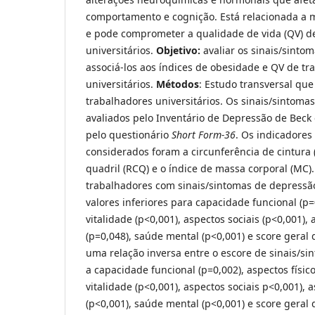
comportamento e cognição. Está relacionada a
e pode comprometer a qualidade de vida (QV) d
universitários.
Objetivo:
avaliar os sinais/sinto
associá-los aos índices de obesidade e QV de tr
universitários.
Métodos
: Estudo transversal que
trabalhadores universitários. Os sinais/sintom
avaliados pelo Inventário de Depressão de Beck 
pelo questionário
Short Form-36
. Os indicadores
considerados foram a circunferência de cintura (
quadril (RCQ) e o índice de massa corporal (MC)
trabalhadores com sinais/sintomas de depressã
valores inferiores para capacidade funcional (p=0
vitalidade (p<0,001), aspectos sociais (p<0,001),
(p=0,048), saúde mental (p<0,001) e score geral
uma relação inversa entre o escore de sinais/s
a capacidade funcional (p=0,002), aspectos físico
vitalidade (p<0,001), aspectos sociais p<0,001),
(p<0,001), saúde mental (p<0,001) e score geral 