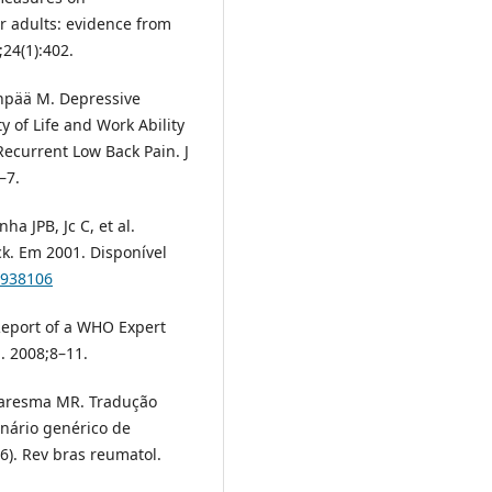
 adults: evidence from
;24(1):402.
anpää M. Depressive
 of Life and Work Ability
ecurrent Low Back Pain. J
–7.
a JPB, Jc C, et al.
k. Em 2001. Disponível
9938106
Report of a WHO Expert
. 2008;8–11.
Quaresma MR. Tradução
onário genérico de
36). Rev bras reumatol.