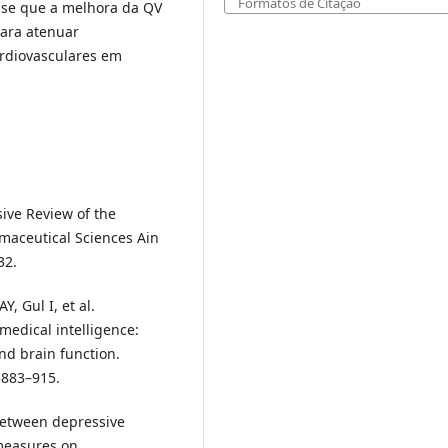
Formatos de Citação
-se que a melhora da QV
para atenuar
ardiovasculares em
ive Review of the
maceutical Sciences Ain
32.
, Gul I, et al.
medical intelligence:
nd brain function.
5883–915.
etween depressive
measures on