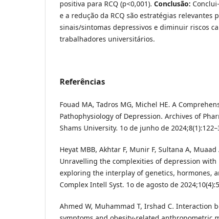
positiva para RCQ (p<0,001).
Conclusão:
Conclui
e a redução da RCQ são estratégias relevantes 
sinais/sintomas depressivos e diminuir riscos c
trabalhadores universitários.
Referências
Fouad MA, Tadros MG, Michel HE. A Comprehens
Pathophysiology of Depression. Archives of Phar
Shams University. 1o de junho de 2024;8(1):122–
Heyat MBB, Akhtar F, Munir F, Sultana A, Muaad AY
Unravelling the complexities of depression with 
exploring the interplay of genetics, hormones, a
Complex Intell Syst. 1o de agosto de 2024;10(4):
Ahmed W, Muhammad T, Irshad C. Interaction b
symptoms and obesity-related anthropometric 