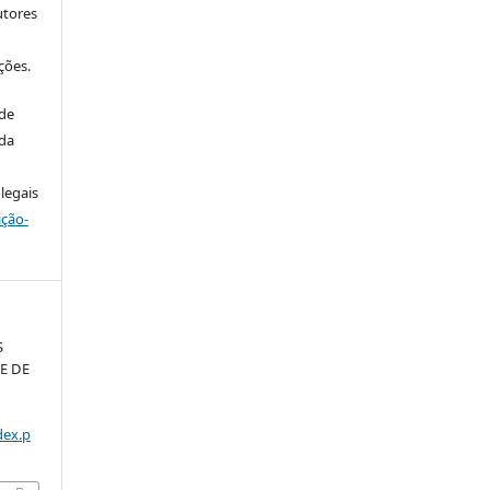
utores
ções.
 de
 da
legais
ição-
S
E DE
dex.p