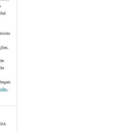
o
ial
utores
ções.
 de
 da
legais
ição-
 DA