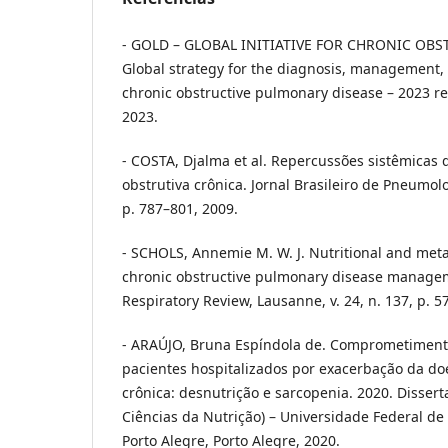
- GOLD – GLOBAL INITIATIVE FOR CHRONIC OBS
Global strategy for the diagnosis, management,
chronic obstructive pulmonary disease – 2023 r
2023.
- COSTA, Djalma et al. Repercussões sistêmicas
obstrutiva crônica. Jornal Brasileiro de Pneumolog
p. 787–801, 2009.
- SCHOLS, Annemie M. W. J. Nutritional and met
chronic obstructive pulmonary disease manage
Respiratory Review, Lausanne, v. 24, n. 137, p. 5
- ARAÚJO, Bruna Espíndola de. Comprometimento
pacientes hospitalizados por exacerbação da d
crônica: desnutrição e sarcopenia. 2020. Disser
Ciências da Nutrição) – Universidade Federal de
Porto Alegre, Porto Alegre, 2020.