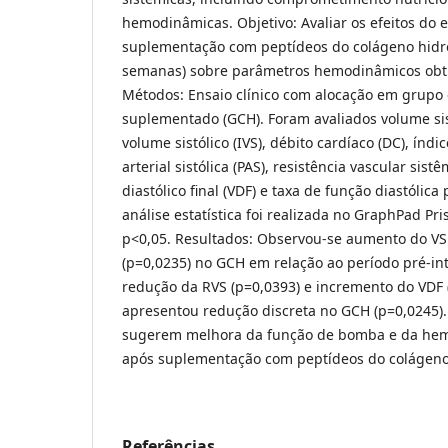
hemodinâmicas. Objetivo: Avaliar os efeitos do e
suplementação com peptídeos do colágeno hidro
semanas) sobre parâmetros hemodinâmicos obti
Métodos: Ensaio clínico com alocação em grupo 
suplementado (GCH). Foram avaliados volume sist
volume sistólico (IVS), débito cardíaco (DC), índi
arterial sistólica (PAS), resistência vascular sist
diastólico final (VDF) e taxa de função diastólica
análise estatística foi realizada no GraphPad Pr
p<0,05. Resultados: Observou-se aumento do VS
(p=0,0235) no GCH em relação ao período pré-in
redução da RVS (p=0,0393) e incremento do VDF 
apresentou redução discreta no GCH (p=0,0245)
sugerem melhora da função de bomba e da hem
após suplementação com peptídeos do colágen
Referências