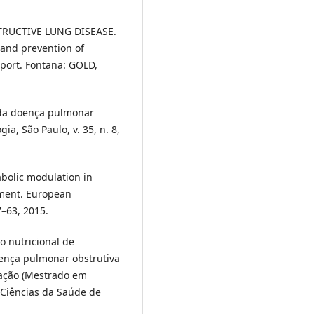
TRUCTIVE LUNG DISEASE.
 and prevention of
eport. Fontana: GOLD,
 da doença pulmonar
ia, São Paulo, v. 35, n. 8,
abolic modulation in
ment. European
7–63, 2015.
 nutricional de
oença pulmonar obstrutiva
tação (Mestrado em
 Ciências da Saúde de