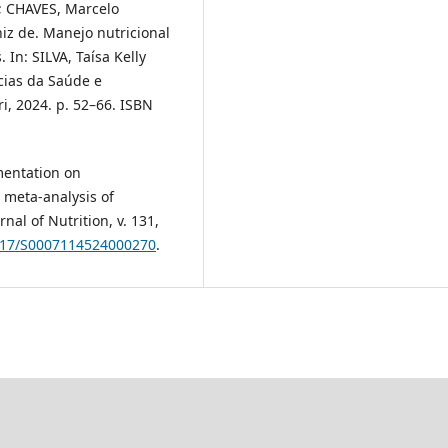
; CHAVES, Marcelo
z de. Manejo nutricional
In: SILVA, Taísa Kelly
cias da Saúde e
, 2024. p. 52–66. ISBN
ementation on
 meta-analysis of
nal of Nutrition, v. 131,
1017/S0007114524000270
.