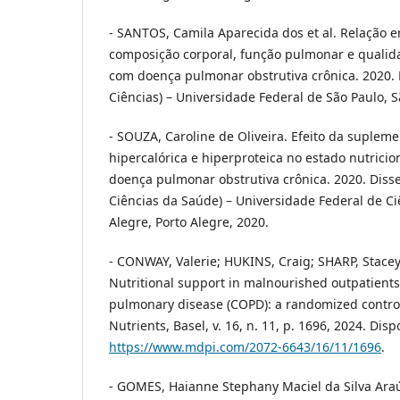
- SANTOS, Camila Aparecida dos et al. Relação en
composição corporal, função pulmonar e qualid
com doença pulmonar obstrutiva crônica. 2020.
Ciências) – Universidade Federal de São Paulo, S
- SOUZA, Caroline de Oliveira. Efeito da supleme
hipercalórica e hiperproteica no estado nutrici
doença pulmonar obstrutiva crônica. 2020. Diss
Ciências da Saúde) – Universidade Federal de C
Alegre, Porto Alegre, 2020.
- CONWAY, Valerie; HUKINS, Craig; SHARP, Stacey
Nutritional support in malnourished outpatients
pulmonary disease (COPD): a randomized controll
Nutrients, Basel, v. 16, n. 11, p. 1696, 2024. Dis
https://www.mdpi.com/2072-6643/16/11/1696
.
- GOMES, Haianne Stephany Maciel da Silva Ara