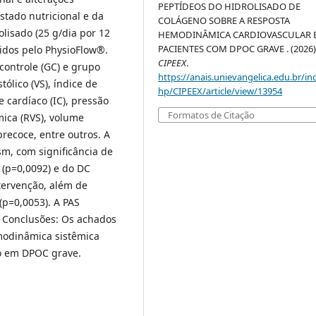
PEPTÍDEOS DO HIDROLISADO DE
stado nutricional e da
COLÁGENO SOBRE A RESPOSTA
lisado (25 g/dia por 12
HEMODINÂMICA CARDIOVASCULAR 
PACIENTES COM DPOC GRAVE . (2026)
dos pelo PhysioFlow®.
CIPEEX
.
controle (GC) e grupo
https://anais.unievangelica.edu.br/in
ólico (VS), índice de
hp/CIPEEX/article/view/13954
ce cardíaco (IC), pressão
Formatos de Citação
êmica (RVS), volume
 precoce, entre outros. A
ism, com significância de
 (p=0,0092) e do DC
tervenção, além de
(p=0,0053). A PAS
. Conclusões: Os achados
odinâmica sistêmica
o em DPOC grave.