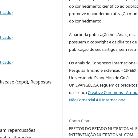
do conhecimento científico ao públic
ticado)
promove maior democratização mund
do conhecimento.
A partir da publicação nos Anais, os a
ticado)
possuem o copyright e os direitos de
publicação de seus artigos, sem restri
ticado)
Os Anais do Congresso Internacional
Pesquisa, Ensino e Extensão - CIPEEX
Universidade Evangélica de Goiás -
disease (copd), Respostas
UniEVANGÉLICA seguem os preceitos 
da licença
Creative Commons - Atribu
NãoComercial 4.0 Internacional
.
Como Citar
EFEITOS DO ESTADO NUTRICIONAL E
tam repercussões
INTERVENÇÃO NUTRICIONAL COM
nal e alterações