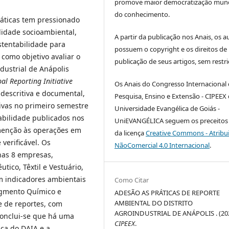
promove maior democratização mund
do conhecimento.
áticas tem pressionado
lidade socioambiental,
A partir da publicação nos Anais, os a
stentabilidade para
possuem o copyright e os direitos de
como objetivo avaliar o
publicação de seus artigos, sem restri
dustrial de Anápolis
al Reporting Initiative
Os Anais do Congresso Internacional
descritiva e documental,
Pesquisa, Ensino e Extensão - CIPEEX
tivas no primeiro semestre
Universidade Evangélica de Goiás -
abilidade publicados nos
UniEVANGÉLICA seguem os preceitos 
 menção às operações em
da licença
Creative Commons - Atribu
verificável. Os
NãoComercial 4.0 Internacional
.
nas 8 empresas,
ico, Têxtil e Vestuário,
m indicadores ambientais
Como Citar
egmento Químico e
ADESÃO AS PRÁTICAS DE REPORTE
AMBIENTAL DO DISTRITO
e de reportes, com
AGROINDUSTRIAL DE ANÁPOLIS . (202
Conclui-se que há uma
CIPEEX
.
ica do DAIA e a