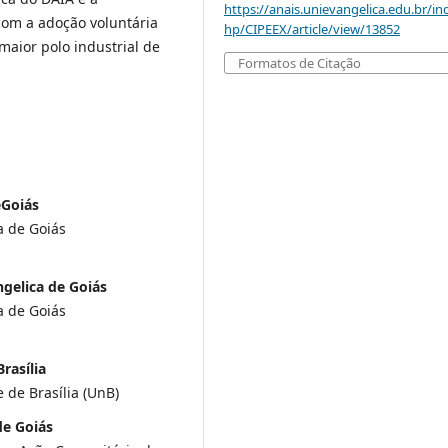
https://anais.unievangelica.edu.br/in
com a adoção voluntária
hp/CIPEEX/article/view/13852
maior polo industrial de
Formatos de Citação
eGoiás
a de Goiás
ngelica de Goiás
a de Goiás
rasília
 de Brasília (UnB)
de Goiás