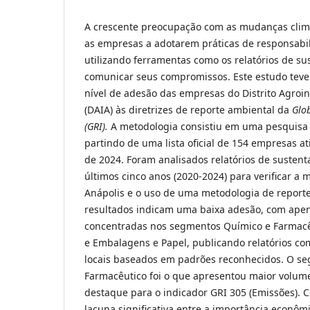
A crescente preocupação com as mudanças clim
as empresas a adotarem práticas de responsabi
utilizando ferramentas como os relatórios de su
comunicar seus compromissos. Este estudo teve 
nível de adesão das empresas do Distrito Agroin
(DAIA) às diretrizes de reporte ambiental da
Glob
(GRI).
A metodologia consistiu em uma pesquisa 
partindo de uma lista oficial de 154 empresas a
de 2024. Foram analisados relatórios de sustent
últimos cinco anos (2020-2024) para verificar a
Anápolis e o uso de uma metodologia de reporte 
resultados indicam uma baixa adesão, com ape
concentradas nos segmentos Químico e Farmacêut
e Embalagens e Papel, publicando relatórios co
locais baseados em padrões reconhecidos. O s
Farmacêutico foi o que apresentou maior volum
destaque para o indicador GRI 305 (Emissões). 
lacuna significativa entre a importância econôm