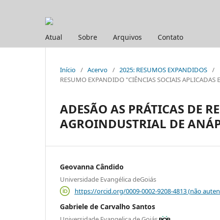
Atual
Sobre
Arquivos
Contato
Início
/
Acervo
/
2025: RESUMOS EXPANDIDOS
/
RESUMO EXPANDIDO "CIÊNCIAS SOCIAIS APLICADAS E HUM
ADESÃO AS PRÁTICAS DE R
AGROINDUSTRIAL DE ANÁP
Geovanna Cândido
Universidade Evangélica deGoiás
https://orcid.org/0009-0002-9208-4813 (não auten
Gabriele de Carvalho Santos
Universidade Evangelica de Goiás