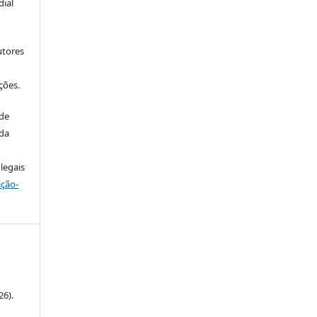
ial
utores
ções.
 de
 da
legais
ição-
6).