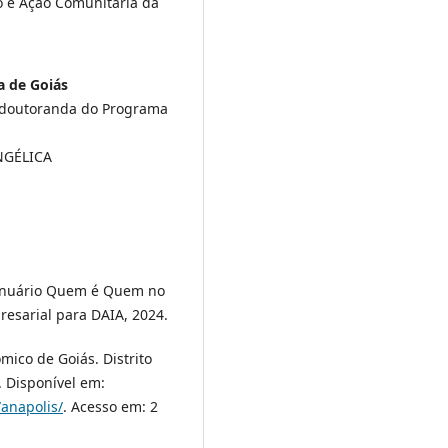
o e Ação Comunitária da
a de Goiás
s doutoranda do Programa
ANGÉLICA
Anuário Quem é Quem no
resarial para DAIA, 2024.
co de Goiás. Distrito
. Disponível em:
/anapolis/
. Acesso em: 2