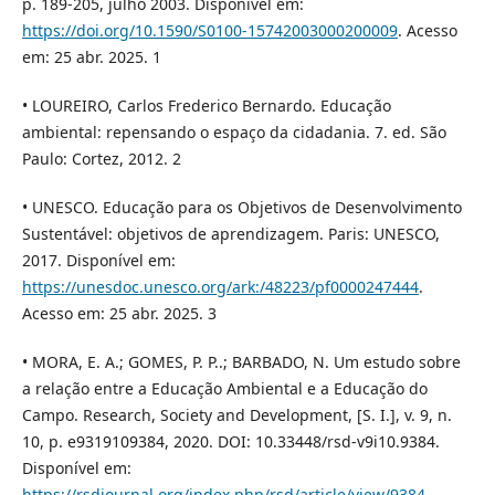
p. 189-205, julho 2003. Disponível em:
https://doi.org/10.1590/S0100-15742003000200009
. Acesso
em: 25 abr. 2025. 1
• LOUREIRO, Carlos Frederico Bernardo. Educação
ambiental: repensando o espaço da cidadania. 7. ed. São
Paulo: Cortez, 2012. 2
• UNESCO. Educação para os Objetivos de Desenvolvimento
Sustentável: objetivos de aprendizagem. Paris: UNESCO,
2017. Disponível em:
https://unesdoc.unesco.org/ark:/48223/pf0000247444
.
Acesso em: 25 abr. 2025. 3
• MORA, E. A.; GOMES, P. P..; BARBADO, N. Um estudo sobre
a relação entre a Educação Ambiental e a Educação do
Campo. Research, Society and Development, [S. I.], v. 9, n.
10, p. e9319109384, 2020. DOI: 10.33448/rsd-v9i10.9384.
Disponível em:
https://rsdjournal.org/index.php/rsd/article/view/9384
.