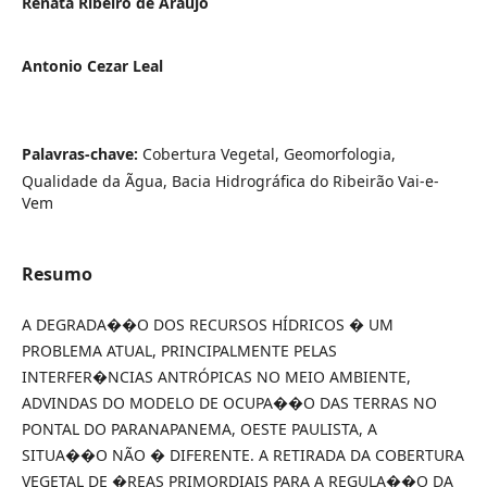
Renata Ribeiro de Araújo
Antonio Cezar Leal
Palavras-chave:
Cobertura Vegetal, Geomorfologia,
Qualidade da Ãgua, Bacia Hidrográfica do Ribeirão Vai-e-
Vem
Resumo
A DEGRADA��O DOS RECURSOS HÍDRICOS � UM
PROBLEMA ATUAL, PRINCIPALMENTE PELAS
INTERFER�NCIAS ANTRÓPICAS NO MEIO AMBIENTE,
ADVINDAS DO MODELO DE OCUPA��O DAS TERRAS NO
PONTAL DO PARANAPANEMA, OESTE PAULISTA, A
SITUA��O NÃO � DIFERENTE. A RETIRADA DA COBERTURA
VEGETAL DE �REAS PRIMORDIAIS PARA A REGULA��O DA