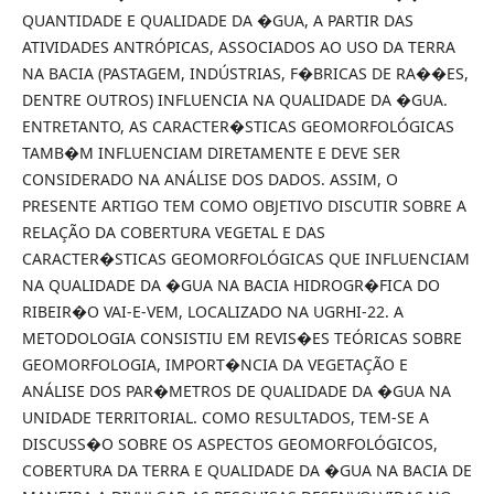
QUANTIDADE E QUALIDADE DA �GUA, A PARTIR DAS
ATIVIDADES ANTRÓPICAS, ASSOCIADOS AO USO DA TERRA
NA BACIA (PASTAGEM, INDÚSTRIAS, F�BRICAS DE RA��ES,
DENTRE OUTROS) INFLUENCIA NA QUALIDADE DA �GUA.
ENTRETANTO, AS CARACTER�STICAS GEOMORFOLÓGICAS
TAMB�M INFLUENCIAM DIRETAMENTE E DEVE SER
CONSIDERADO NA ANÁLISE DOS DADOS. ASSIM, O
PRESENTE ARTIGO TEM COMO OBJETIVO DISCUTIR SOBRE A
RELAÇÃO DA COBERTURA VEGETAL E DAS
CARACTER�STICAS GEOMORFOLÓGICAS QUE INFLUENCIAM
NA QUALIDADE DA �GUA NA BACIA HIDROGR�FICA DO
RIBEIR�O VAI-E-VEM, LOCALIZADO NA UGRHI-22. A
METODOLOGIA CONSISTIU EM REVIS�ES TEÓRICAS SOBRE
GEOMORFOLOGIA, IMPORT�NCIA DA VEGETAÇÃO E
ANÁLISE DOS PAR�METROS DE QUALIDADE DA �GUA NA
UNIDADE TERRITORIAL. COMO RESULTADOS, TEM-SE A
DISCUSS�O SOBRE OS ASPECTOS GEOMORFOLÓGICOS,
COBERTURA DA TERRA E QUALIDADE DA �GUA NA BACIA DE