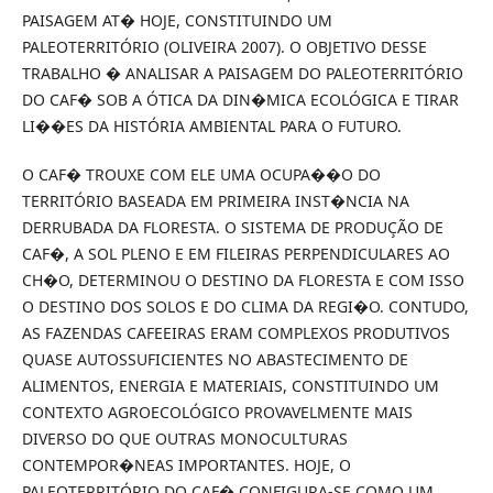
PAISAGEM AT� HOJE, CONSTITUINDO UM
PALEOTERRITÓRIO (OLIVEIRA 2007). O OBJETIVO DESSE
TRABALHO � ANALISAR A PAISAGEM DO PALEOTERRITÓRIO
DO CAF� SOB A ÓTICA DA DIN�MICA ECOLÓGICA E TIRAR
LI��ES DA HISTÓRIA AMBIENTAL PARA O FUTURO.
O CAF� TROUXE COM ELE UMA OCUPA��O DO
TERRITÓRIO BASEADA EM PRIMEIRA INST�NCIA NA
DERRUBADA DA FLORESTA. O SISTEMA DE PRODUÇÃO DE
CAF�, A SOL PLENO E EM FILEIRAS PERPENDICULARES AO
CH�O, DETERMINOU O DESTINO DA FLORESTA E COM ISSO
O DESTINO DOS SOLOS E DO CLIMA DA REGI�O. CONTUDO,
AS FAZENDAS CAFEEIRAS ERAM COMPLEXOS PRODUTIVOS
QUASE AUTOSSUFICIENTES NO ABASTECIMENTO DE
ALIMENTOS, ENERGIA E MATERIAIS, CONSTITUINDO UM
CONTEXTO AGROECOLÓGICO PROVAVELMENTE MAIS
DIVERSO DO QUE OUTRAS MONOCULTURAS
CONTEMPOR�NEAS IMPORTANTES. HOJE, O
PALEOTERRITÓRIO DO CAF� CONFIGURA-SE COMO UM