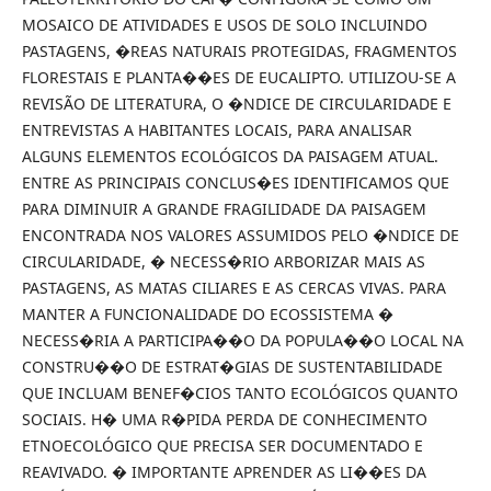
MOSAICO DE ATIVIDADES E USOS DE SOLO INCLUINDO
PASTAGENS, �REAS NATURAIS PROTEGIDAS, FRAGMENTOS
FLORESTAIS E PLANTA��ES DE EUCALIPTO. UTILIZOU-SE A
REVISÃO DE LITERATURA, O �NDICE DE CIRCULARIDADE E
ENTREVISTAS A HABITANTES LOCAIS, PARA ANALISAR
ALGUNS ELEMENTOS ECOLÓGICOS DA PAISAGEM ATUAL.
ENTRE AS PRINCIPAIS CONCLUS�ES IDENTIFICAMOS QUE
PARA DIMINUIR A GRANDE FRAGILIDADE DA PAISAGEM
ENCONTRADA NOS VALORES ASSUMIDOS PELO �NDICE DE
CIRCULARIDADE, � NECESS�RIO ARBORIZAR MAIS AS
PASTAGENS, AS MATAS CILIARES E AS CERCAS VIVAS. PARA
MANTER A FUNCIONALIDADE DO ECOSSISTEMA �
NECESS�RIA A PARTICIPA��O DA POPULA��O LOCAL NA
CONSTRU��O DE ESTRAT�GIAS DE SUSTENTABILIDADE
QUE INCLUAM BENEF�CIOS TANTO ECOLÓGICOS QUANTO
SOCIAIS. H� UMA R�PIDA PERDA DE CONHECIMENTO
ETNOECOLÓGICO QUE PRECISA SER DOCUMENTADO E
REAVIVADO. � IMPORTANTE APRENDER AS LI��ES DA