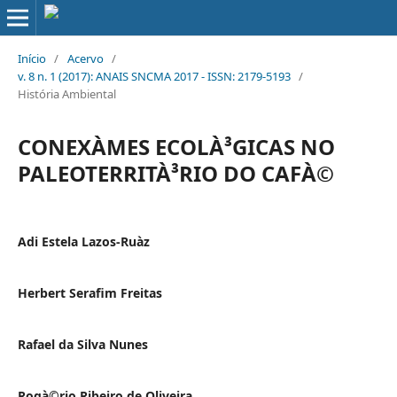
Início
/
Acervo
/
v. 8 n. 1 (2017): ANAIS SNCMA 2017 - ISSN: 2179-5193
/
História Ambiental
CONEXÀΜES ECOLÀ³GICAS NO
PALEOTERRITÀ³RIO DO CAFÀ©
Adi Estela Lazos-Ruà­z
Herbert Serafim Freitas
Rafael da Silva Nunes
Rogà©rio Ribeiro de Oliveira