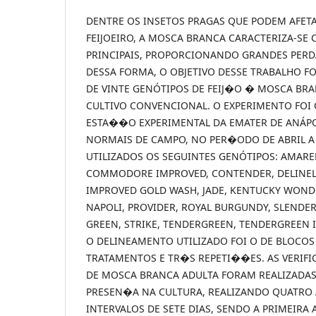
DENTRE OS INSETOS PRAGAS QUE PODEM AFET
FEIJOEIRO, A MOSCA BRANCA CARACTERIZA-SE
PRINCIPAIS, PROPORCIONANDO GRANDES PERD
DESSA FORMA, O OBJETIVO DESSE TRABALHO FO
DE VINTE GENÓTIPOS DE FEIJ�O � MOSCA BRA
CULTIVO CONVENCIONAL. O EXPERIMENTO FOI
ESTA��O EXPERIMENTAL DA EMATER DE ANÁP
NORMAIS DE CAMPO, NO PER�ODO DE ABRIL A 
UTILIZADOS OS SEGUINTES GENÓTIPOS: AMARE
COMMODORE IMPROVED, CONTENDER, DELINEL, 
IMPROVED GOLD WASH, JADE, KENTUCKY WONDER
NAPOLI, PROVIDER, ROYAL BURGUNDY, SLENDE
GREEN, STRIKE, TENDERGREEN, TENDERGREEN 
O DELINEAMENTO UTILIZADO FOI O DE BLOCOS
TRATAMENTOS E TR�S REPETI��ES. AS VERIF
DE MOSCA BRANCA ADULTA FORAM REALIZADA
PRESEN�A NA CULTURA, REALIZANDO QUATR
INTERVALOS DE SETE DIAS, SENDO A PRIMEIRA 