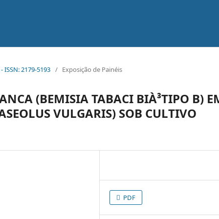
 - ISSN: 2179-5193
/
Exposição de Painéis
NCA (BEMISIA TABACI BIÀ³TIPO B) E
HASEOLUS VULGARIS) SOB CULTIVO
PDF