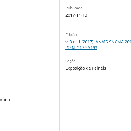
Publicado
2017-11-13
Edição
v. 8 n. 1 (2017): ANAIS SNCMA 201
ISSN: 2179-5193
Seção
Exposição de Painéis
urado