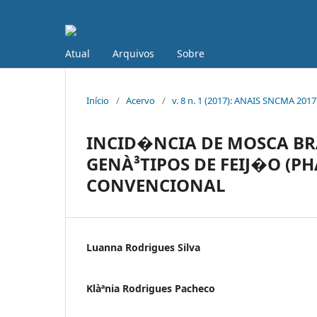
Atual
Arquivos
Sobre
Início
/
Acervo
/
v. 8 n. 1 (2017): ANAIS SNCMA 2017
INCID�NCIA DE MOSCA BRA
GENÀ³TIPOS DE FEIJ�O (P
CONVENCIONAL
Luanna Rodrigues Silva
Klàªnia Rodrigues Pacheco