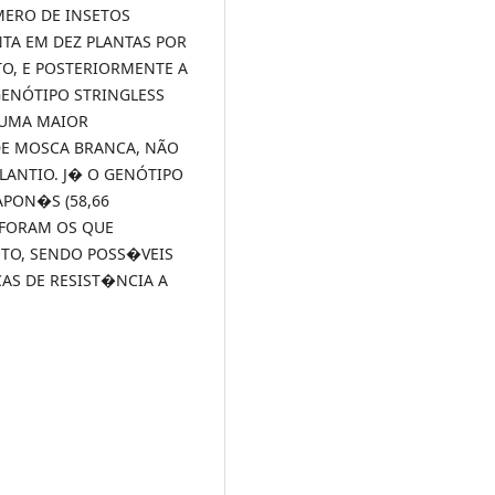
MERO DE INSETOS
NTA EM DEZ PLANTAS POR
TO, E POSTERIORMENTE A
GENÓTIPO STRINGLESS
 UMA MAIOR
DE MOSCA BRANCA, NÃO
ANTIO. J� O GENÓTIPO
APON�S (58,66
 FORAM OS QUE
TO, SENDO POSS�VEIS
AS DE RESIST�NCIA A