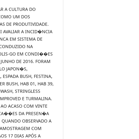
AR A CULTURA DO
 COMO UM DOS
AS DE PRODUTIVIDADE.
I AVALIAR A INCID�NCIA
NCA EM SISTEMA DE
 CONDUZIDO NA
OLIS-GO EM CONDI��ES
JUNHO DE 2016. FORAM
LO JAPON�S,
ESPADA BUSH, FESTINA,
 BUSH, HAB 01, HAB 39,
RWASH, STRINGLESS
IMPROVED E TURMALINA.
 AO ACASO COM VINTE
ICA��ES DA PRESEN�A
S QUANDO OBSERVADO A
O AMOSTRAGEM COM
AOS 17 DIAS APÓS A