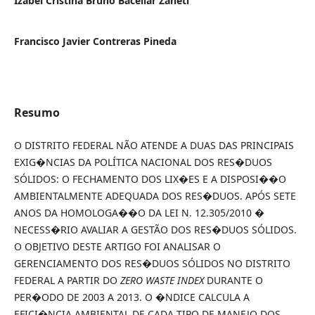
Izabel Cristina Bruno Bacellar Zaneti
Francisco Javier Contreras Pineda
Resumo
O DISTRITO FEDERAL NÃO ATENDE A DUAS DAS PRINCIPAIS
EXIG�NCIAS DA POLÍTICA NACIONAL DOS RES�DUOS
SÓLIDOS: O FECHAMENTO DOS LIX�ES E A DISPOSI��O
AMBIENTALMENTE ADEQUADA DOS RES�DUOS. APÓS SETE
ANOS DA HOMOLOGA��O DA LEI N. 12.305/2010 �
NECESS�RIO AVALIAR A GESTÃO DOS RES�DUOS SÓLIDOS.
O OBJETIVO DESTE ARTIGO FOI ANALISAR O
GERENCIAMENTO DOS RES�DUOS SÓLIDOS NO DISTRITO
FEDERAL A PARTIR DO
ZERO WASTE INDEX
DURANTE O
PER�ODO DE 2003 A 2013. O �NDICE CALCULA A
EFICI�NCIA AMBIENTAL DE CADA TIPO DE MANEJO DOS