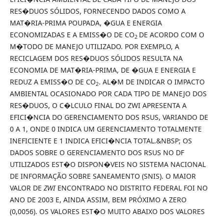
RES�DUOS SÓLIDOS, FORNECENDO DADOS COMO A
MAT�RIA-PRIMA POUPADA, �GUA E ENERGIA
ECONOMIZADAS E A EMISS�O DE CO
DE ACORDO COM O
2
M�TODO DE MANEJO UTILIZADO. POR EXEMPLO, A
RECICLAGEM DOS RES�DUOS SÓLIDOS RESULTA NA
ECONOMIA DE MAT�RIA-PRIMA, DE �GUA E ENERGIA E
REDUZ A EMISS�O DE CO
. AL�M DE INDICAR O IMPACTO
2
AMBIENTAL OCASIONADO POR CADA TIPO DE MANEJO DOS
RES�DUOS, O C�LCULO FINAL DO ZWI APRESENTA A
EFICI�NCIA DO GERENCIAMENTO DOS RSUS, VARIANDO DE
0 A 1, ONDE 0 INDICA UM GERENCIAMENTO TOTALMENTE
INEFICIENTE E 1 INDICA EFICI�NCIA TOTAL.&NBSP; OS
DADOS SOBRE O GERENCIAMENTO DOS RSUS NO DF
UTILIZADOS EST�O DISPON�VEIS NO SISTEMA NACIONAL
DE INFORMAÇÃO SOBRE SANEAMENTO (SNIS). O MAIOR
VALOR DE
ZWI
ENCONTRADO NO DISTRITO FEDERAL FOI NO
ANO DE 2003 E, AINDA ASSIM, BEM PRÓXIMO A ZERO
(0,0056). OS VALORES EST�O MUITO ABAIXO DOS VALORES