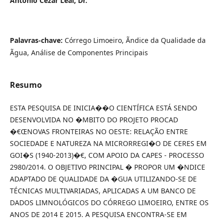
Antonio Cezar Leal, Dr.
Palavras-chave:
Córrego Limoeiro, Ãndice da Qualidade da
Ãgua, Análise de Componentes Principais
Resumo
ESTA PESQUISA DE INICIA��O CIENTÍFICA ESTÁ SENDO
DESENVOLVIDA NO �MBITO DO PROJETO PROCAD
�€ŒNOVAS FRONTEIRAS NO OESTE: RELAÇÃO ENTRE
SOCIEDADE E NATUREZA NA MICRORREGI�O DE CERES EM
GOI�S (1940-2013)�€, COM APOIO DA CAPES - PROCESSO
2980/2014. O OBJETIVO PRINCIPAL � PROPOR UM �NDICE
ADAPTADO DE QUALIDADE DA �GUA UTILIZANDO-SE DE
TÉCNICAS MULTIVARIADAS, APLICADAS A UM BANCO DE
DADOS LIMNOLÓGICOS DO CÓRREGO LIMOEIRO, ENTRE OS
ANOS DE 2014 E 2015. A PESQUISA ENCONTRA-SE EM