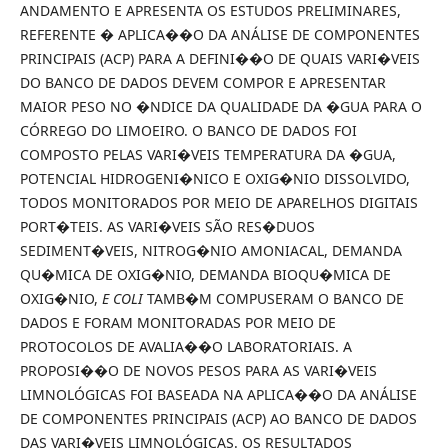
ANDAMENTO E APRESENTA OS ESTUDOS PRELIMINARES,
REFERENTE � APLICA��O DA ANÁLISE DE COMPONENTES
PRINCIPAIS (ACP) PARA A DEFINI��O DE QUAIS VARI�VEIS
DO BANCO DE DADOS DEVEM COMPOR E APRESENTAR
MAIOR PESO NO �NDICE DA QUALIDADE DA �GUA PARA O
CÓRREGO DO LIMOEIRO. O BANCO DE DADOS FOI
COMPOSTO PELAS VARI�VEIS TEMPERATURA DA �GUA,
POTENCIAL HIDROGENI�NICO E OXIG�NIO DISSOLVIDO,
TODOS MONITORADOS POR MEIO DE APARELHOS DIGITAIS
PORT�TEIS. AS VARI�VEIS SÃO RES�DUOS
SEDIMENT�VEIS, NITROG�NIO AMONIACAL, DEMANDA
QU�MICA DE OXIG�NIO, DEMANDA BIOQU�MICA DE
OXIG�NIO,
E COLI
TAMB�M COMPUSERAM O BANCO DE
DADOS E FORAM MONITORADAS POR MEIO DE
PROTOCOLOS DE AVALIA��O LABORATORIAIS. A
PROPOSI��O DE NOVOS PESOS PARA AS VARI�VEIS
LIMNOLÓGICAS FOI BASEADA NA APLICA��O DA ANÁLISE
DE COMPONENTES PRINCIPAIS (ACP) AO BANCO DE DADOS
DAS VARI�VEIS LIMNOLÓGICAS. OS RESULTADOS