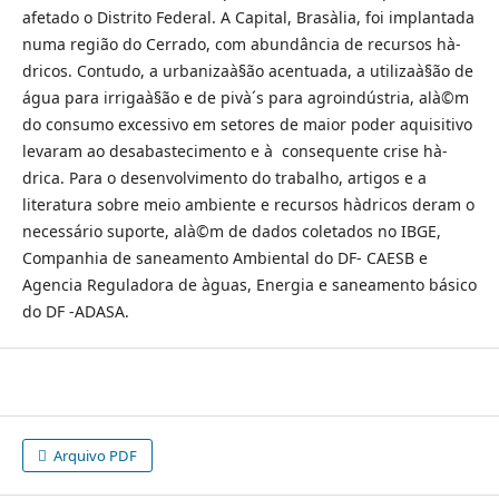
afetado o Distrito Federal. A Capital, Brasà­lia, foi implantada
numa região do Cerrado, com abundância de recursos hà­
dricos. Contudo, a urbanizaà§ão acentuada, a utilizaà§ão de
água para irrigaà§ão e de pivà´s para agroindústria, alà©m
do consumo excessivo em setores de maior poder aquisitivo
levaram ao desabastecimento e à consequente crise hà­
drica. Para o desenvolvimento do trabalho, artigos e a
literatura sobre meio ambiente e recursos hà­dricos deram o
necessário suporte, alà©m de dados coletados no IBGE,
Companhia de saneamento Ambiental do DF- CAESB e
Agencia Reguladora de àguas, Energia e saneamento básico
do DF -ADASA.
Arquivo PDF