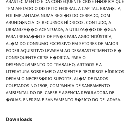
ABASTECIMENTO E DA CONSEQUENTE CRISE H�DRICA QUE
TEM AFETADO O DISTRITO FEDERAL. A CAPITAL, BRAS�LIA,
FOI IMPLANTADA NUMA REGI�O DO CERRADO, COM
ABUND�NCIA DE RECURSOS HÍDRICOS. CONTUDO, A
URBANIZA��O ACENTUADA, A UTILIZA��O DE �GUA
PARA IRRIGA��O E DE PIV�S PARA AGROINDÚSTRIA,
AL�M DO CONSUMO EXCESSIVO EM SETORES DE MAIOR
PODER AQUISITIVO LEVARAM AO DESABASTECIMENTO E �
CONSEQUENTE CRISE H�DRICA. PARA O
DESENVOLVIMENTO DO TRABALHO, ARTIGOS E A
LITERATURA SOBRE MEIO AMBIENTE E RECURSOS HÍDRICOS
DERAM O NECESS�RIO SUPORTE, AL�M DE DADOS
COLETADOS NO IBGE, COMPANHIA DE SANEAMENTO
AMBIENTAL DO DF- CAESB E AGENCIA REGULADORA DE
�GUAS, ENERGIA E SANEAMENTO B�SICO DO DF -ADASA.
Downloads