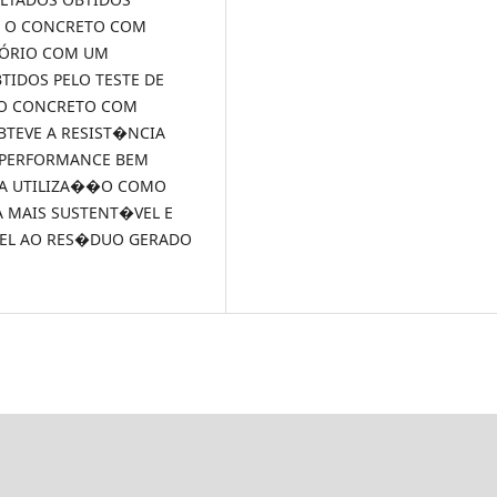
S O CONCRETO COM
TÓRIO COM UM
TIDOS PELO TESTE DE
 O CONCRETO COM
OBTEVE A RESIST�NCIA
A PERFORMANCE BEM
SUA UTILIZA��O COMO
 MAIS SUSTENT�VEL E
EL AO RES�DUO GERADO