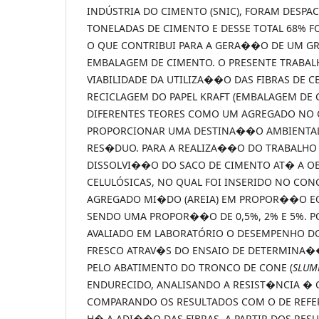
INDÚSTRIA DO CIMENTO (SNIC), FORAM DESPAC
TONELADAS DE CIMENTO E DESSE TOTAL 68% F
O QUE CONTRIBUI PARA A GERA��O DE UM G
EMBALAGEM DE CIMENTO. O PRESENTE TRABALH
VIABILIDADE DA UTILIZA��O DAS FIBRAS DE C
RECICLAGEM DO PAPEL KRAFT (EMBALAGEM DE 
DIFERENTES TEORES COMO UM AGREGADO NO C
PROPORCIONAR UMA DESTINA��O AMBIENTAL
RES�DUO. PARA A REALIZA��O DO TRABALHO 
DISSOLVI��O DO SACO DE CIMENTO AT� A O
CELULÓSICAS, NO QUAL FOI INSERIDO NO CON
AGREGADO MI�DO (AREIA) EM PROPOR��O EQ
SENDO UMA PROPOR��O DE 0,5%, 2% E 5%. P
AVALIADO EM LABORATÓRIO O DESEMPENHO D
FRESCO ATRAV�S DO ENSAIO DE DETERMINA
PELO ABATIMENTO DO TRONCO DE CONE (
SLUM
ENDURECIDO, ANALISANDO A RESIST�NCIA � 
COMPARANDO OS RESULTADOS COM O DE REFE
H� A ADI��O DAS FIBRAS. A PARTIR DOS RES