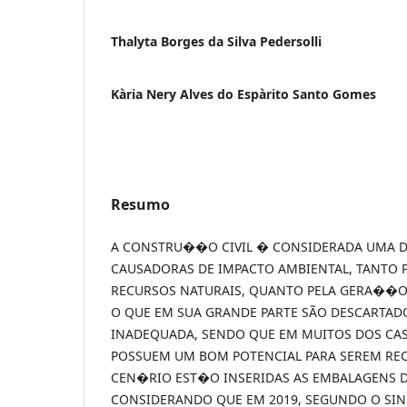
Thalyta Borges da Silva Pedersolli
Kà­ria Nery Alves do Espà­rito Santo Gomes
Resumo
A CONSTRU��O CIVIL � CONSIDERADA UMA D
CAUSADORAS DE IMPACTO AMBIENTAL, TANTO 
RECURSOS NATURAIS, QUANTO PELA GERA��O
O QUE EM SUA GRANDE PARTE SÃO DESCARTAD
INADEQUADA, SENDO QUE EM MUITOS DOS CA
POSSUEM UM BOM POTENCIAL PARA SEREM REC
CEN�RIO EST�O INSERIDAS AS EMBALAGENS D
CONSIDERANDO QUE EM 2019, SEGUNDO O SIN