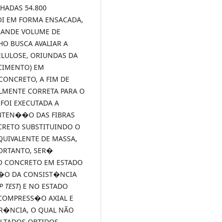
HADAS 54.800
OI EM FORMA ENSACADA,
RANDE VOLUME DE
O BUSCA AVALIAR A
ELULOSE, ORIUNDAS DA
CIMENTO) EM
ONCRETO, A FIM DE
MENTE CORRETA PARA O
FOI EXECUTADA A
BTEN��O DAS FIBRAS
CRETO SUBSTITUINDO O
UIVALENTE DE MASSA,
ORTANTO, SER�
O CONCRETO EM ESTADO
��O DA CONSIST�NCIA
P TEST
) E NO ESTADO
COMPRESS�O AXIAL E
R�NCIA, O QUAL NÃO
ULTADOS OBTIDOS