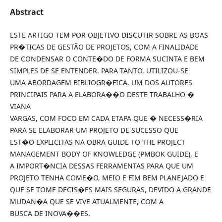
Abstract
ESTE ARTIGO TEM POR OBJETIVO DISCUTIR SOBRE AS BOAS
PR�TICAS DE GESTÃO DE PROJETOS, COM A FINALIDADE
DE CONDENSAR O CONTE�DO DE FORMA SUCINTA E BEM
SIMPLES DE SE ENTENDER. PARA TANTO, UTILIZOU-SE
UMA ABORDAGEM BIBLIOGR�FICA. UM DOS AUTORES
PRINCIPAIS PARA A ELABORA��O DESTE TRABALHO �
VIANA
VARGAS, COM FOCO EM CADA ETAPA QUE � NECESS�RIA
PARA SE ELABORAR UM PROJETO DE SUCESSO QUE
EST�O EXPLICITAS NA OBRA GUIDE TO THE PROJECT
MANAGEMENT BODY OF KNOWLEDGE (PMBOK GUIDE), E
A IMPORT�NCIA DESSAS FERRAMENTAS PARA QUE UM
PROJETO TENHA COME�O, MEIO E FIM BEM PLANEJADO E
QUE SE TOME DECIS�ES MAIS SEGURAS, DEVIDO A GRANDE
MUDAN�A QUE SE VIVE ATUALMENTE, COM A
BUSCA DE INOVA��ES.