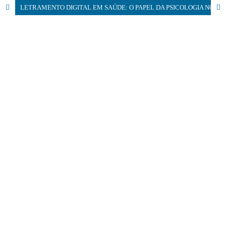
LETRAMENTO DIGITAL EM SAÚDE: O PAPEL DA PSICOLOGIA NO SUS PARA PROMOÇÃO DE SAÚDE, AUTONOMIA E TRANSFORMAÇÃO SOCIAL