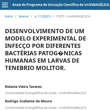
Anais do Programa de Iniciação Científica da UniEVANGÉLICA
Início
/
Acervo
/
v. 11 (2021)
/
PVITI - UniEVANGÉLICA
DESENVOLVIMENTO DE UM
MODELO EXPERIMENTAL DE
INFECÇO POR DIFERENTES
BACTÉRIAS PATOG�NICAS
HUMANAS EM LARVAS DE
TENEBRIO MOLITOR.
Ridania Vieira Tavares
Universidade Evangà©lica de Goiás - UniEVANGà‰LICA
Rodrigo Scaliante de Moura
Universidade Evangà©lica de Goiás - UniEVANGà‰LICA