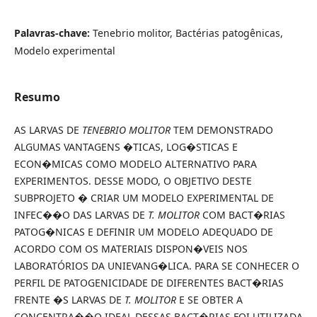
Palavras-chave:
Tenebrio molitor, Bactérias patogênicas,
Modelo experimental
Resumo
AS LARVAS DE
TENEBRIO MOLITOR
TEM DEMONSTRADO
ALGUMAS VANTAGENS �TICAS, LOG�STICAS E
ECON�MICAS COMO MODELO ALTERNATIVO PARA
EXPERIMENTOS. DESSE MODO, O OBJETIVO DESTE
SUBPROJETO � CRIAR UM MODELO EXPERIMENTAL DE
INFEC��O DAS LARVAS DE
T. MOLITOR
COM BACT�RIAS
PATOG�NICAS E DEFINIR UM MODELO ADEQUADO DE
ACORDO COM OS MATERIAIS DISPON�VEIS NOS
LABORATÓRIOS DA UNIEVANG�LICA. PARA SE CONHECER O
PERFIL DE PATOGENICIDADE DE DIFERENTES BACT�RIAS
FRENTE �S LARVAS DE
T. MOLITOR
E SE OBTER A
CONCENTRA��O IDEAL DESSAS BACT�RIAS FOI UTILIZADA