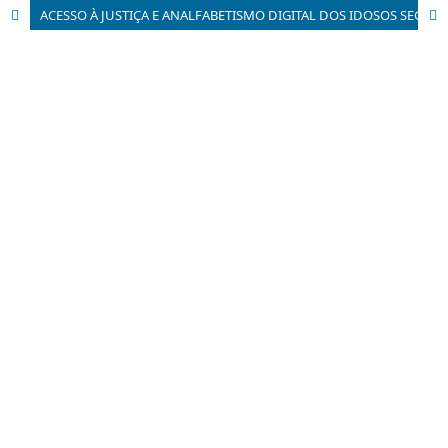
ACESSO À JUSTIÇA E ANALFABETISMO DIGITAL DOS IDOSOS SEGURADOS ESPECIAIS: A EFETIVAÇÃO DO DIREITO À APOSENTADORIA POR IDADE DOS TRABALHADORES RURAIS NO ESTADO DE GOIÁS